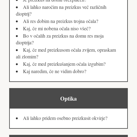
Ali lahko naročim na preizkus več različnih
dioptrij?
Ali res dobim na preizkus trojna očala?
Kaj, če mi nobena očala niso všeč?
Bo v očalih za preizkus na domu res moja
dioptrija?
Kaj, če med preizkusom očala zvijem, opraskam
ali zlomim?
Kaj, če med preizkušanjem očala izgubim?
Kaj naredim, če ne vidim dobro?
Optika
Ali lahko pridem osebno preizkusit okvirje?