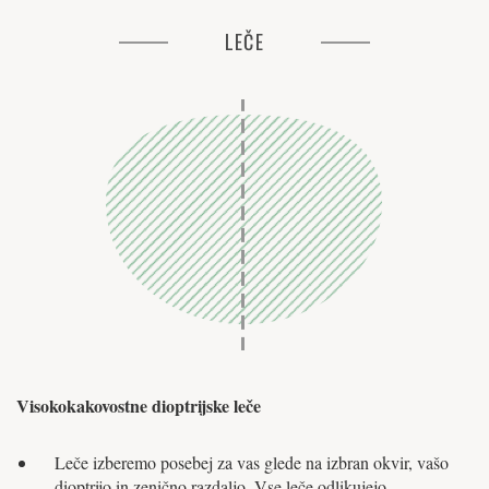
LEČE
Visokokakovostne dioptrijske leče
Leče izberemo posebej za vas glede na izbran okvir, vašo
dioptrijo in zenično razdaljo. Vse leče odlikujejo