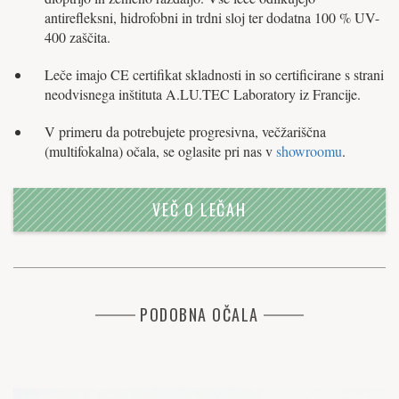
antirefleksni, hidrofobni in trdni sloj ter dodatna 100 % UV-
400 zaščita.
Leče imajo CE certifikat skladnosti in so certificirane s strani
neodvisnega inštituta A.LU.TEC Laboratory iz Francije.
V primeru da potrebujete progresivna, večžariščna
(multifokalna) očala, se oglasite pri nas v
showroomu
.
VEČ O LEČAH
PODOBNA OČALA