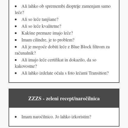
Ali lahko ob spremembi dioptrije zamenjam samo
leče?
Ali so leče tanjšane?
Ali so leče kvalitetne?
Kakšne premaze imajo leče?
Imam cilindre, je to problem?
Ali je mogoče dobiti leče z Blue Block filtrom za
računalnik?
Ali imajo leče certifikat in dokazilo, da so
kakovostne?
Ali lahko izdelate očala s foto lečami Transition?
ZZZS - zeleni recept/naročilnica
Imam naročilnico. Jo lahko izkoristim?