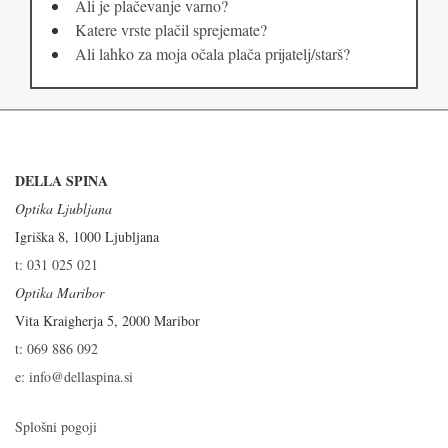
Ali je plačevanje varno?
Katere vrste plačil sprejemate?
Ali lahko za moja očala plača prijatelj/starš?
DELLA SPINA
Optika Ljubljana
Igriška 8, 1000 Ljubljana
t: 031 025 021
Optika Maribor
Vita Kraigherja 5, 2000 Maribor
t: 069 886 092
e: info@dellaspina.si
Splošni pogoji