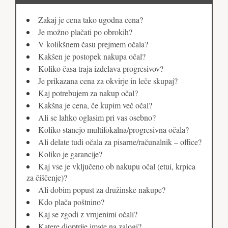
Zakaj je cena tako ugodna cena?
Je možno plačati po obrokih?
V kolikšnem času prejmem očala?
Kakšen je postopek nakupa očal?
Koliko časa traja izdelava progresivov?
Je prikazana cena za okvirje in leče skupaj?
Kaj potrebujem za nakup očal?
Kakšna je cena, če kupim več očal?
Ali se lahko oglasim pri vas osebno?
Koliko stanejo multifokalna/progresivna očala?
Ali delate tudi očala za pisarne/računalnik – office?
Koliko je garancije?
Kaj vse je vključeno ob nakupu očal (etui, krpica
za čiščenje)?
Ali dobim popust za družinske nakupe?
Kdo plača poštnino?
Kaj se zgodi z vrnjenimi očali?
Katere dioptrije imate na zalogi?