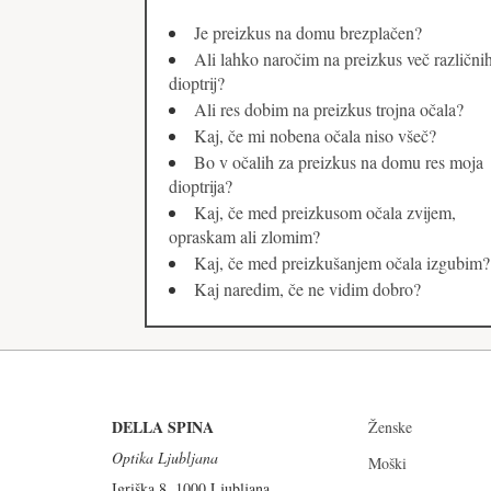
Je preizkus na domu brezplačen?
Ali lahko naročim na preizkus več različni
dioptrij?
Ali res dobim na preizkus trojna očala?
Kaj, če mi nobena očala niso všeč?
Bo v očalih za preizkus na domu res moja
dioptrija?
Kaj, če med preizkusom očala zvijem,
opraskam ali zlomim?
Kaj, če med preizkušanjem očala izgubim?
Kaj naredim, če ne vidim dobro?
DELLA SPINA
Ženske
Optika Ljubljana
Moški
Igriška 8, 1000 Ljubljana