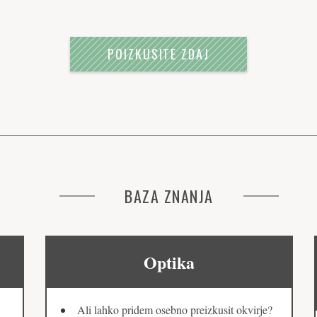
POIZKUSITE ZDAJ
BAZA ZNANJA
Optika
Ali lahko pridem osebno preizkusit okvirje?