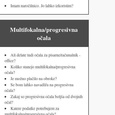
Imam naročilnico. Jo lahko izkoristim?
Multifokalna/progresivna
očala
Ali delate tudi očala za pisarne/računalnik -
office?
Koliko stanejo multifokalna/progresivna
očala?
Je možno plačilo na obroke?
Se bom lahko navadil/a na progresivna
očala?
Zakaj so progresivna očala boljša od dvojnih
očal?
Katere podatke potrebujem za
multifokalna/progresivna očala?