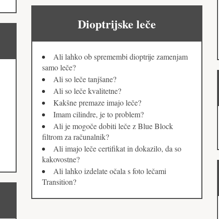
Dioptrijske leče
Ali lahko ob spremembi dioptrije zamenjam
samo leče?
Ali so leče tanjšane?
Ali so leče kvalitetne?
Kakšne premaze imajo leče?
Imam cilindre, je to problem?
Ali je mogoče dobiti leče z Blue Block
filtrom za računalnik?
Ali imajo leče certifikat in dokazilo, da so
kakovostne?
Ali lahko izdelate očala s foto lečami
Transition?