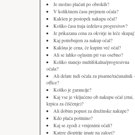
Je možno plačati po obrokih?
V kolikšnem času prejmem očala?
Kakšen je postopek nakupa očal?
Koliko časa traja izdelava progresivov?
Je prikazana cena za okvirje in leče skupaj
Kaj potrebujem za nakup očal?
Kakšna je cena, če kupim več očal?
Ali se lahko oglasim pri vas osebno?
Koliko stanejo multifokalna/progresivna
očala?
Ali delate tudi očala za pisarne/računalnik 
office?
Koliko je garancije?
Kaj vse je vključeno ob nakupu očal (etui,
krpica za čiščenje)?
Ali dobim popust za družinske nakupe?
Kdo plača poštnino?
Kaj se zgodi z vrnjenimi očali?
Katere dioptrije imate na zalogi?