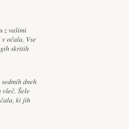
u z vašimi
i v očala. Vse
gih skritih
po sedmih dneh
 všeč. Šele
čala, ki jih