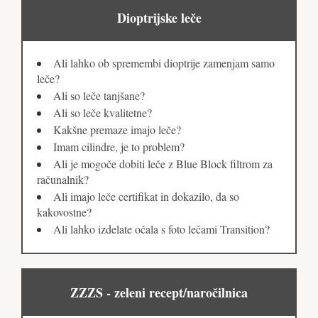
Dioptrijske leče
Ali lahko ob spremembi dioptrije zamenjam samo
leče?
Ali so leče tanjšane?
Ali so leče kvalitetne?
Kakšne premaze imajo leče?
Imam cilindre, je to problem?
Ali je mogoče dobiti leče z Blue Block filtrom za
računalnik?
Ali imajo leče certifikat in dokazilo, da so
kakovostne?
Ali lahko izdelate očala s foto lečami Transition?
ZZZS - zeleni recept/naročilnica