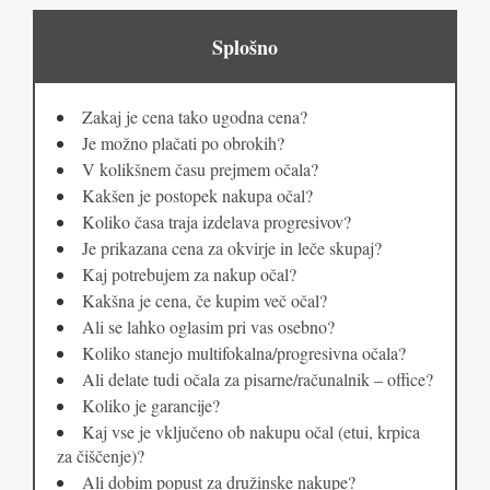
Splošno
Zakaj je cena tako ugodna cena?
Je možno plačati po obrokih?
V kolikšnem času prejmem očala?
Kakšen je postopek nakupa očal?
Koliko časa traja izdelava progresivov?
Je prikazana cena za okvirje in leče skupaj?
Kaj potrebujem za nakup očal?
Kakšna je cena, če kupim več očal?
Ali se lahko oglasim pri vas osebno?
Koliko stanejo multifokalna/progresivna očala?
Ali delate tudi očala za pisarne/računalnik – office?
Koliko je garancije?
Kaj vse je vključeno ob nakupu očal (etui, krpica
za čiščenje)?
Ali dobim popust za družinske nakupe?