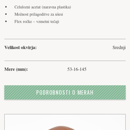
Celulozni acetat (naravna plastika)
Možnost prilagoditve za ušesi
Flex ročke – vzmetni tečaji
Velikost okvirja:
Srednji
Mere (mm):
53-16-145
PODROBNOSTI O MERAH