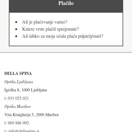
Plačilo
Ali je plačevanje varno?
Katere vrste plačil sprejemate?
Ali lahko za moja očala plača prijatelj/starš?
DELLA SPINA
Optika Ljubljana
Igriška 8, 1000 Ljubljana
t: 031 025 021
Optika Maribor
Vita Kraigherja 5, 2000 Maribor
t: 069 886 092
e: info@dellaspina.si