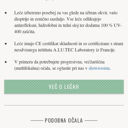
Leče izberemo posebej za vas glede na izbran okvir, vašo
dioptrijo in zenično razdaljo. Vse leče odlikujejo
antirefleksni, hidrofobni in trdni sloj ter dodatna 100 % UV-
400 zaščita.
Leče imajo CE certifikat skladnosti in so certificirane s strani
neodvisnega inštituta A.LU.TEC Laboratory iz Francije.
V primeru da potrebujete progresivna, večžariščna
(multifokalna) očala, se oglasite pri nas v
showroomu
.
VEČ O LEČAH
PODOBNA OČALA