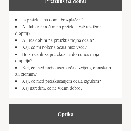
Preizkus na domu
Je preizkus na domu brezplačen?
Ali lahko naročim na preizkus več različnih
dioptrij?
Ali res dobim na preizkus trojna očala?
Kaj, če mi nobena očala niso všeč?
Bo v očalih za preizkus na domu res moja
dioptrija?
Kaj, če med preizkusom očala zvijem, opraskam
ali zlomim?
Kaj, če med preizkušanjem očala izgubim?
Kaj naredim, če ne vidim dobro?
Optika