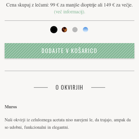
Cena skupaj z lečami: 99 € za manjše dioptrije ali 149 € za večje.
(več informacij).
DODAJTE V KOŠARICO
O OKVIRJIH
Muros
Naši okvirji iz celuloznega acetata niso narejeni le, da trajajo, ampak da
so udobni, funkcionalni in elegantni.