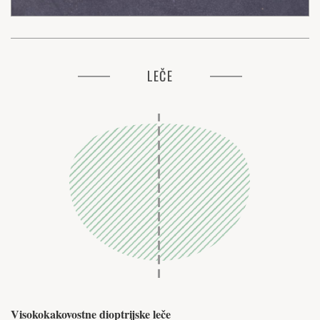
LEČE
Visokokakovostne dioptrijske leče