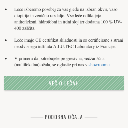
Leče izberemo posebej za vas glede na izbran okvir, vašo
dioptrijo in zenično razdaljo. Vse leče odlikujejo
antirefleksni, hidrofobni in trdni sloj ter dodatna 100 % UV-
400 zaščita.
Leče imajo CE certifikat skladnosti in so certificirane s strani
neodvisnega inštituta A.LU.TEC Laboratory iz Francije.
V primeru da potrebujete progresivna, večžariščna
(multifokalna) očala, se oglasite pri nas v
showroomu
.
VEČ O LEČAH
PODOBNA OČALA