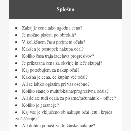
Splošno
Zakaj je cena tako ugodna cena?
Je možno plačati po obrokih?
V kolikšnem času prejmem očala?
Kakšen je postopek nakupa očal?
Koliko časa traja izdelava progresivov?
Je prikazana cena za okvirje in leče skupaj?
Kaj potrebujem za nakup očal?
Kakšna je cena, če kupim več očal?
Ali se lahko oglasim pri vas osebno?
Koliko stanejo multifokalna/progresivna očala?
Ali delate tudi očala za pisarne/računalnik – office?
Koliko je garancije?
Kaj vse je vključeno ob nakupu očal (etui, krpica
za čiščenje)?
Ali dobim popust za družinske nakupe?