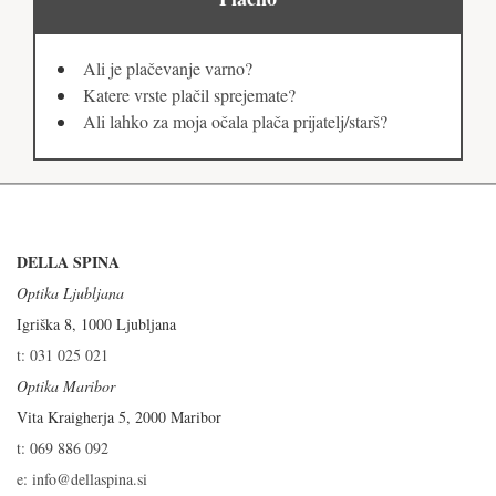
Ali je plačevanje varno?
Katere vrste plačil sprejemate?
Ali lahko za moja očala plača prijatelj/starš?
DELLA SPINA
Optika Ljubljana
Igriška 8, 1000 Ljubljana
t: 031 025 021
Optika Maribor
Vita Kraigherja 5, 2000 Maribor
t: 069 886 092
e: info@dellaspina.si