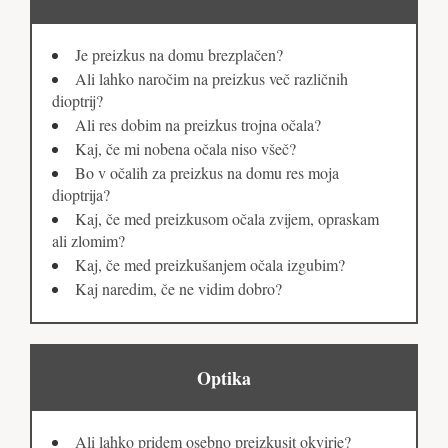
Je preizkus na domu brezplačen?
Ali lahko naročim na preizkus več različnih
dioptrij?
Ali res dobim na preizkus trojna očala?
Kaj, če mi nobena očala niso všeč?
Bo v očalih za preizkus na domu res moja
dioptrija?
Kaj, če med preizkusom očala zvijem, opraskam
ali zlomim?
Kaj, če med preizkušanjem očala izgubim?
Kaj naredim, če ne vidim dobro?
Optika
Ali lahko pridem osebno preizkusit okvirje?