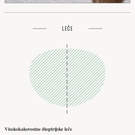
LEČE
Visokokakovostne dioptrijske leče