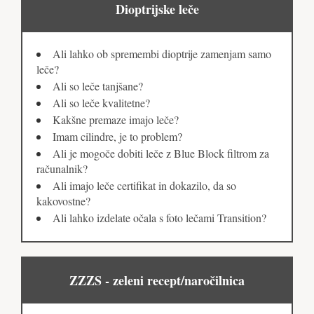
Dioptrijske leče
Ali lahko ob spremembi dioptrije zamenjam samo
leče?
Ali so leče tanjšane?
Ali so leče kvalitetne?
Kakšne premaze imajo leče?
Imam cilindre, je to problem?
Ali je mogoče dobiti leče z Blue Block filtrom za
računalnik?
Ali imajo leče certifikat in dokazilo, da so
kakovostne?
Ali lahko izdelate očala s foto lečami Transition?
ZZZS - zeleni recept/naročilnica