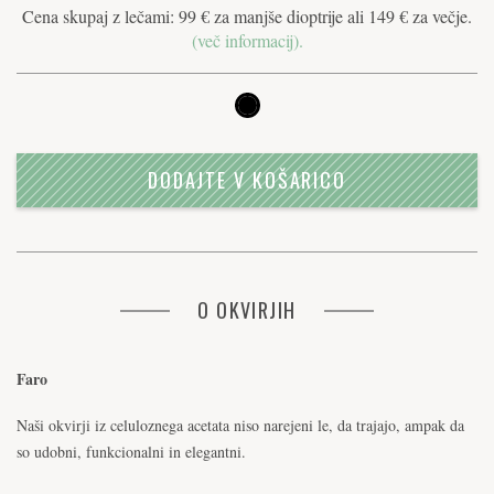
Cena skupaj z lečami: 99 € za manjše dioptrije ali 149 € za večje.
(več informacij).
DODAJTE V KOŠARICO
O OKVIRJIH
Faro
Naši okvirji iz celuloznega acetata niso narejeni le, da trajajo, ampak da
so udobni, funkcionalni in elegantni.