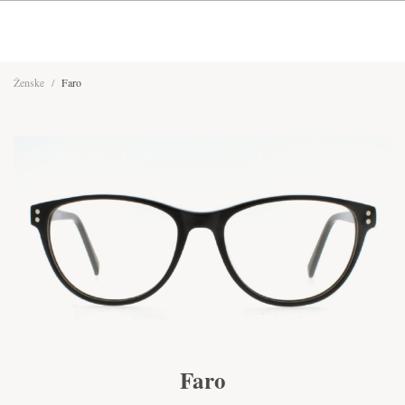
Ženske
/
Faro
Faro