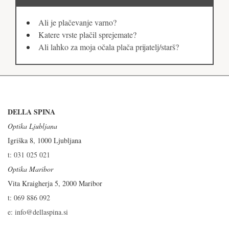
Ali je plačevanje varno?
Katere vrste plačil sprejemate?
Ali lahko za moja očala plača prijatelj/starš?
DELLA SPINA
Optika Ljubljana
Igriška 8, 1000 Ljubljana
t: 031 025 021
Optika Maribor
Vita Kraigherja 5, 2000 Maribor
t: 069 886 092
e: info@dellaspina.si