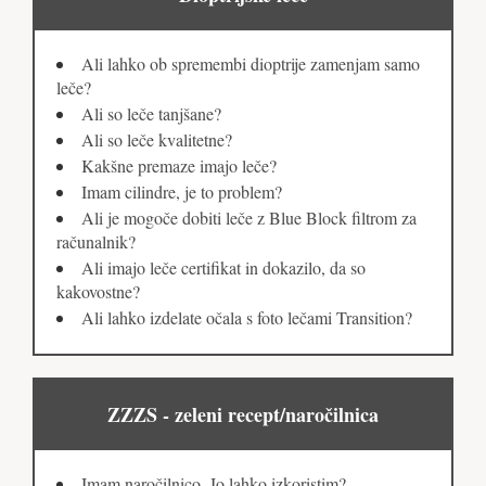
Ali lahko ob spremembi dioptrije zamenjam samo
leče?
Ali so leče tanjšane?
Ali so leče kvalitetne?
Kakšne premaze imajo leče?
Imam cilindre, je to problem?
Ali je mogoče dobiti leče z Blue Block filtrom za
računalnik?
Ali imajo leče certifikat in dokazilo, da so
kakovostne?
Ali lahko izdelate očala s foto lečami Transition?
ZZZS - zeleni recept/naročilnica
Imam naročilnico. Jo lahko izkoristim?