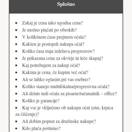
Splošno
Zakaj je cena tako ugodna cena?
Je možno plačati po obrokih?
V kolikšnem času prejmem očala?
Kakšen je postopek nakupa očal?
Koliko časa traja izdelava progresivov?
Je prikazana cena za okvirje in leče skupaj?
Kaj potrebujem za nakup očal?
Kakšna je cena, če kupim več očal?
Ali se lahko oglasim pri vas osebno?
Koliko stanejo multifokalna/progresivna očala?
Ali delate tudi očala za pisarne/računalnik – office?
Koliko je garancije?
Kaj vse je vključeno ob nakupu očal (etui, krpica
za čiščenje)?
Ali dobim popust za družinske nakupe?
Kdo plača poštnino?