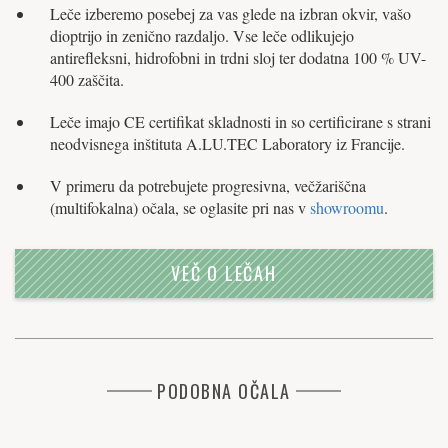
Leče izberemo posebej za vas glede na izbran okvir, vašo
dioptrijo in zenično razdaljo. Vse leče odlikujejo
antirefleksni, hidrofobni in trdni sloj ter dodatna 100 % UV-
400 zaščita.
Leče imajo CE certifikat skladnosti in so certificirane s strani
neodvisnega inštituta A.LU.TEC Laboratory iz Francije.
V primeru da potrebujete progresivna, večžariščna
(multifokalna) očala, se oglasite pri nas v
showroomu
.
VEČ O LEČAH
PODOBNA OČALA