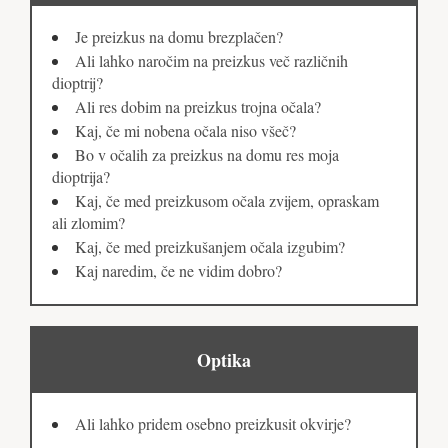
Je preizkus na domu brezplačen?
Ali lahko naročim na preizkus več različnih
dioptrij?
Ali res dobim na preizkus trojna očala?
Kaj, če mi nobena očala niso všeč?
Bo v očalih za preizkus na domu res moja
dioptrija?
Kaj, če med preizkusom očala zvijem, opraskam
ali zlomim?
Kaj, če med preizkušanjem očala izgubim?
Kaj naredim, če ne vidim dobro?
Optika
Ali lahko pridem osebno preizkusit okvirje?