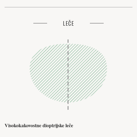
LEČE
Visokokakovostne dioptrijske leče