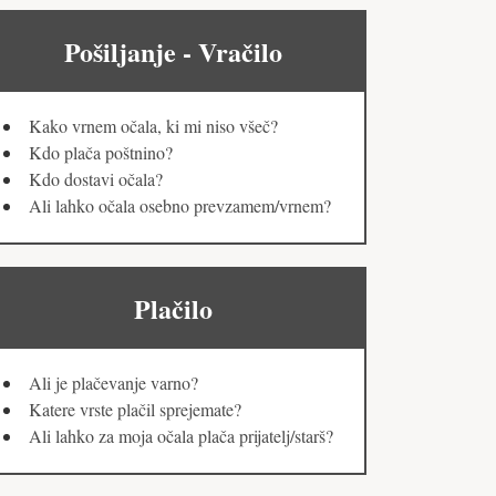
Pošiljanje - Vračilo
Kako vrnem očala, ki mi niso všeč?
Kdo plača poštnino?
Kdo dostavi očala?
Ali lahko očala osebno prevzamem/vrnem?
Plačilo
Ali je plačevanje varno?
Katere vrste plačil sprejemate?
Ali lahko za moja očala plača prijatelj/starš?