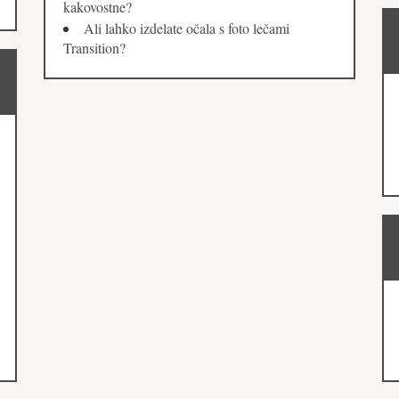
kakovostne?
Ali lahko izdelate očala s foto lečami
Transition?