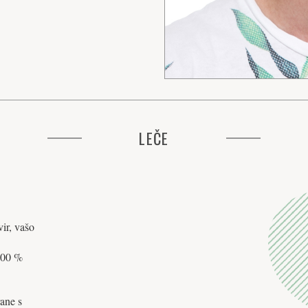
LEČE
ir, vašo
 100 %
rane s