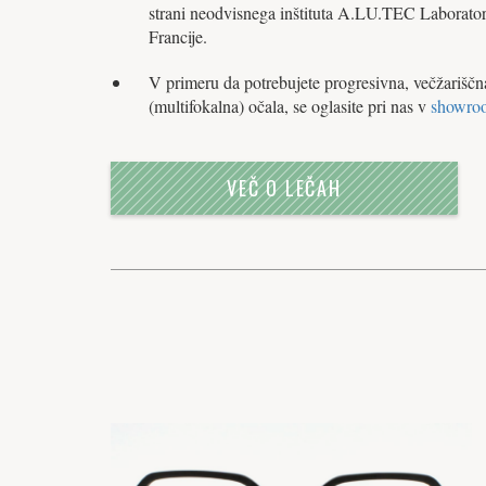
strani neodvisnega inštituta A.LU.TEC Laborator
Francije.
V primeru da potrebujete progresivna, večžariščn
(multifokalna) očala, se oglasite pri nas v
showro
VEČ O LEČAH