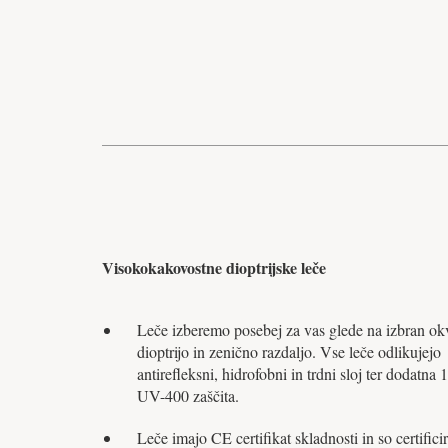
Visokokakovostne dioptrijske leče
Leče izberemo posebej za vas glede na izbran okv
dioptrijo in zenično razdaljo. Vse leče odlikujejo
antirefleksni, hidrofobni in trdni sloj ter dodatna
UV-400 zaščita.
Leče imajo CE certifikat skladnosti in so certifici