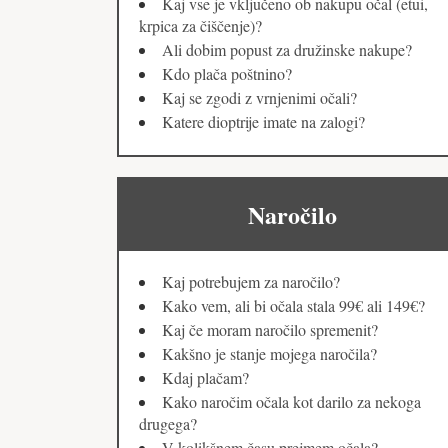
Kaj vse je vključeno ob nakupu očal (etui,
krpica za čiščenje)?
Ali dobim popust za družinske nakupe?
Kdo plača poštnino?
Kaj se zgodi z vrnjenimi očali?
Katere dioptrije imate na zalogi?
Naročilo
Kaj potrebujem za naročilo?
Kako vem, ali bi očala stala 99€ ali 149€?
Kaj če moram naročilo spremenit?
Kakšno je stanje mojega naročila?
Kdaj plačam?
Kako naročim očala kot darilo za nekoga
drugega?
V kolikšnem času prejmem očala?