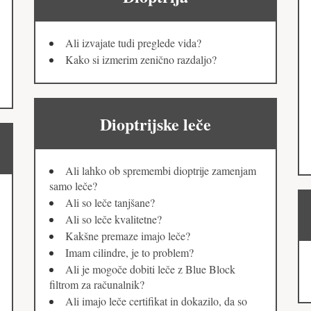
Ali izvajate tudi preglede vida?
Kako si izmerim zenično razdaljo?
Dioptrijske leče
Ali lahko ob spremembi dioptrije zamenjam
samo leče?
Ali so leče tanjšane?
Ali so leče kvalitetne?
Kakšne premaze imajo leče?
Imam cilindre, je to problem?
Ali je mogoče dobiti leče z Blue Block
filtrom za računalnik?
Ali imajo leče certifikat in dokazilo, da so