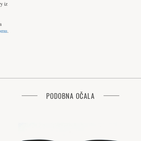
y iz
a
omu
.
PODOBNA OČALA