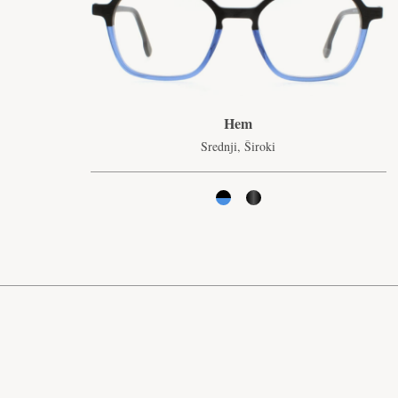
Hem
Srednji, Široki