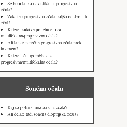
Se bom lahko navadil/a na progresivna
očala?
Zakaj so progresivna očala boljša od dvojnih
očal?
Katere podatke potrebujem za
multifokalna/progresivna očala?
Ali lahko naročim progresivna očala prek
interneta?
Katere leče uporabljate za
progresivna/multifokalna očala?
Sončna očala
Kaj so polarizirana sončna očala?
Ali delate tudi sončna dioptrijska očala?