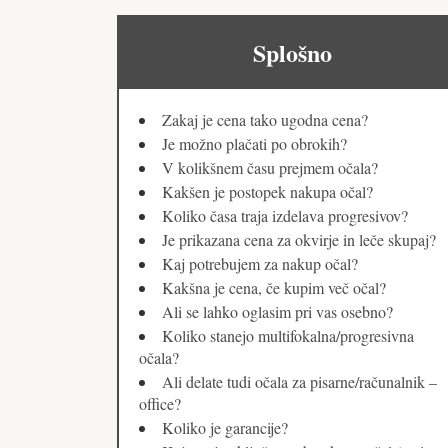
Splošno
Zakaj je cena tako ugodna cena?
Je možno plačati po obrokih?
V kolikšnem času prejmem očala?
Kakšen je postopek nakupa očal?
Koliko časa traja izdelava progresivov?
Je prikazana cena za okvirje in leče skupaj?
Kaj potrebujem za nakup očal?
Kakšna je cena, če kupim več očal?
Ali se lahko oglasim pri vas osebno?
Koliko stanejo multifokalna/progresivna
očala?
Ali delate tudi očala za pisarne/računalnik –
office?
Koliko je garancije?