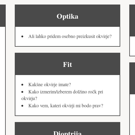
Optika
Ali lahko pridem osebno preizkusit okvirje?
Fit
Kakšne okvirje imate?
Kako izmerim/izberem dolžino ročk pri
okvirju?
Kako vem, kateri okvirji mi bodo prav?
Dioptrija