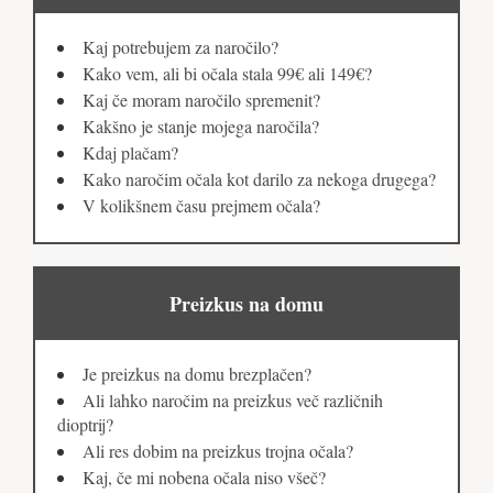
Kaj potrebujem za naročilo?
Kako vem, ali bi očala stala 99€ ali 149€?
Kaj če moram naročilo spremenit?
Kakšno je stanje mojega naročila?
Kdaj plačam?
Kako naročim očala kot darilo za nekoga drugega?
V kolikšnem času prejmem očala?
Preizkus na domu
Je preizkus na domu brezplačen?
Ali lahko naročim na preizkus več različnih
dioptrij?
Ali res dobim na preizkus trojna očala?
Kaj, če mi nobena očala niso všeč?