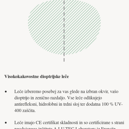
Visokokakovostne dioptrijske leče
Leče izberemo posebej za vas glede na izbran okvir, vašo
dioptrijo in zenično razdaljo. Vse leče odlikujejo
antirefleksni, hidrofobni in trdni sloj ter dodatna 100 % UV-
400 zaščita.
Leče imajo CE certifikat skladnosti in so certificirane s strani
neodvisnega inštituta A.LU.TEC Laboratory iz Francije.