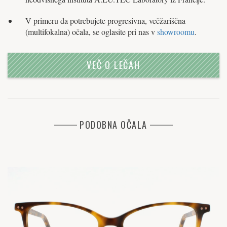
V primeru da potrebujete progresivna, večžariščna
(multifokalna) očala, se oglasite pri nas v
showroomu
.
VEČ O LEČAH
PODOBNA OČALA