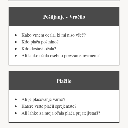
Pošiljanje - Vračilo
Kako vrnem očala, ki mi niso všeč?
Kdo plača poštnino?
Kdo dostavi očala?
Ali lahko očala osebno prevzamem/vrnem?
Plačilo
Ali je plačevanje varno?
Katere vrste plačil sprejemate?
Ali lahko za moja očala plača prijatelj/starš?