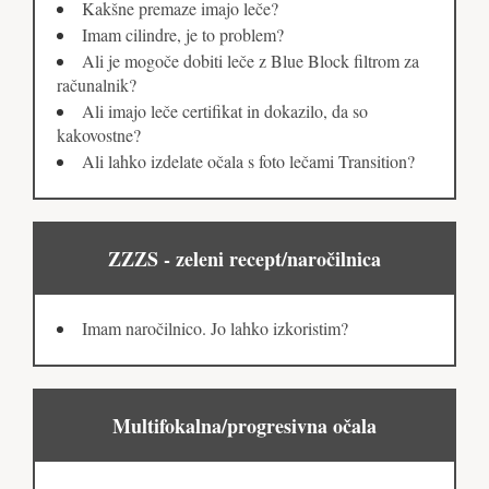
Kakšne premaze imajo leče?
Imam cilindre, je to problem?
Ali je mogoče dobiti leče z Blue Block filtrom za
računalnik?
Ali imajo leče certifikat in dokazilo, da so
kakovostne?
Ali lahko izdelate očala s foto lečami Transition?
ZZZS - zeleni recept/naročilnica
Imam naročilnico. Jo lahko izkoristim?
Multifokalna/progresivna očala