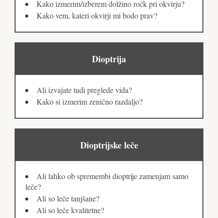
Kako izmerim/izberem dolžino ročk pri okvirju?
Kako vem, kateri okvirji mi bodo prav?
Dioptrija
Ali izvajate tudi preglede vida?
Kako si izmerim zenično razdaljo?
Dioptrijske leče
Ali lahko ob spremembi dioptrije zamenjam samo
leče?
Ali so leče tanjšane?
Ali so leče kvalitetne?