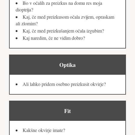
Bo v očalih za preizkus na domu res moja
dioptrija?
Kaj, če med preizkusom očala zvijem, opraskam
ali zlomim?
Kaj, če med preizkušanjem očala izgubim?
Kaj naredim, če ne vidim dobro?
Optika
Ali lahko pridem osebno preizkusit okvirje?
Fit
Kakšne okvirje imate?