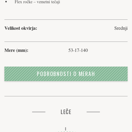
Flex ročke – vzmetni tečaji
Velikost okvirja:
Srednji
Mere (mm):
53-17-140
PODROBNOSTI O MERAH
LEČE