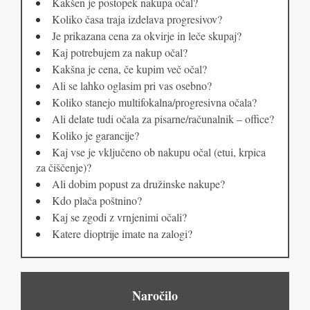
Kakšen je postopek nakupa očal?
Koliko časa traja izdelava progresivov?
Je prikazana cena za okvirje in leče skupaj?
Kaj potrebujem za nakup očal?
Kakšna je cena, če kupim več očal?
Ali se lahko oglasim pri vas osebno?
Koliko stanejo multifokalna/progresivna očala?
Ali delate tudi očala za pisarne/računalnik – office?
Koliko je garancije?
Kaj vse je vključeno ob nakupu očal (etui, krpica
za čiščenje)?
Ali dobim popust za družinske nakupe?
Kdo plača poštnino?
Kaj se zgodi z vrnjenimi očali?
Katere dioptrije imate na zalogi?
Naročilo