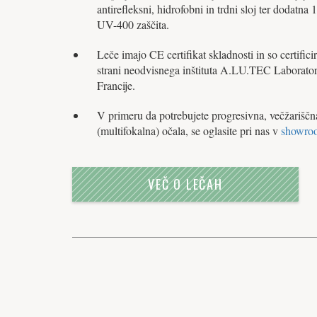
antirefleksni, hidrofobni in trdni sloj ter dodatna
UV-400 zaščita.
Leče imajo CE certifikat skladnosti in so certifici
strani neodvisnega inštituta A.LU.TEC Laborator
Francije.
V primeru da potrebujete progresivna, večžariščn
(multifokalna) očala, se oglasite pri nas v
showro
VEČ O LEČAH