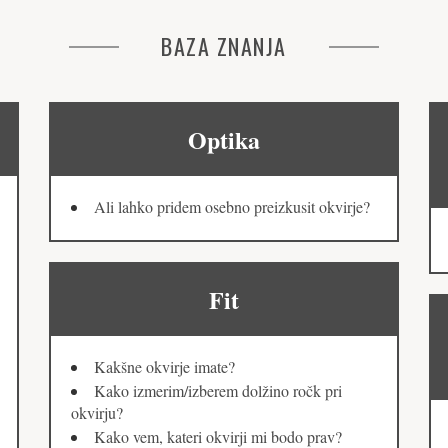
BAZA ZNANJA
Optika
Ali lahko pridem osebno preizkusit okvirje?
Fit
Kakšne okvirje imate?
Kako izmerim/izberem dolžino ročk pri
okvirju?
Kako vem, kateri okvirji mi bodo prav?