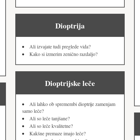
Dioptrija
Ali izvajate tudi preglede vida?
Kako si izmerim zenično razdaljo?
Dioptrijske leče
Ali lahko ob spremembi dioptrije zamenjam
samo leče?
Ali so leče tanjšane?
Ali so leče kvalitetne?
Kakšne premaze imajo leče?