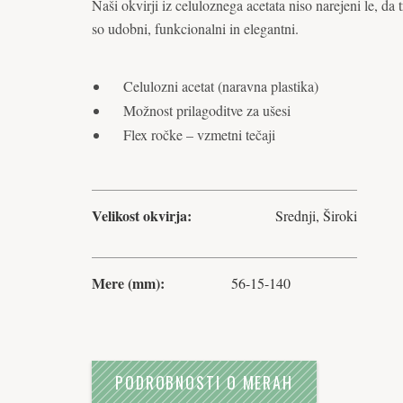
Naši okvirji iz celuloznega acetata niso narejeni le, da 
so udobni, funkcionalni in elegantni.
Celulozni acetat (naravna plastika)
Možnost prilagoditve za ušesi
Flex ročke – vzmetni tečaji
Velikost okvirja:
Srednji, Široki
Mere (mm):
56-15-140
PODROBNOSTI O MERAH