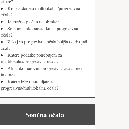
office?
Koliko stanejo multifokalna/progresivna
očala?
Je možno plačilo na obroke?
Se bom lahko navadil/a na progresivna
očala?
Zakaj so progresivna očala boljša od dvojnih
očal?
Katere podatke potrebujem za
multifokalna/progresivna očala?
Ali lahko naročim progresivna očala prek
interneta?
Katere leče uporabljate za
progresivna/multifokalna očala?
Sončna očala