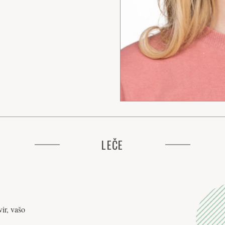
LEČE
ir, vašo