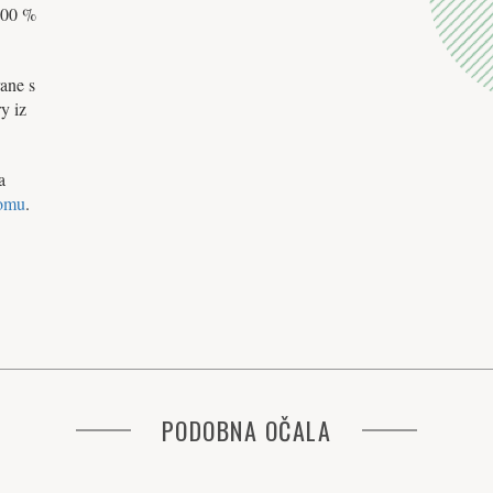
 100 %
rane s
y iz
a
omu
.
PODOBNA OČALA