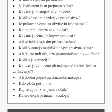
V kolikšnem času prejmem očala?
Kakšen je postopek nakupa očal?
Koliko časa traja izdelava progresivov?
Je prikazana cena za okvirje in leče skupaj?
Kaj potrebujem za nakup očal?
Kakšna je cena, če kupim več očal?
Ali se lahko oglasim pri vas osebno?
Koliko stanejo multifokalna/progresivna očala?
Ali delate tudi očala za pisarne/računalnik – office?
Koliko je garancije?
Kaj vse je vključeno ob nakupu očal (etui, krpica
za čiščenje)?
Ali dobim popust za družinske nakupe?
Kdo plača poštnino?
Kaj se zgodi z vrnjenimi očali?
Katere dioptrije imate na zalogi?