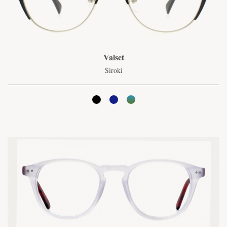
Valset
Široki