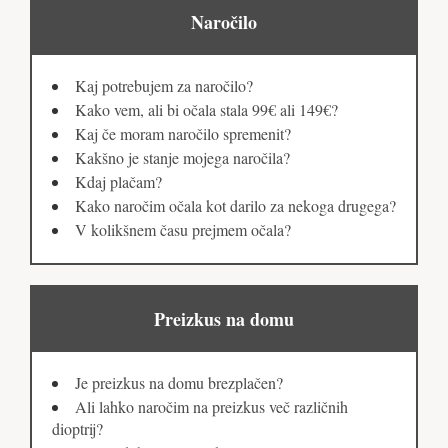
Naročilo
Kaj potrebujem za naročilo?
Kako vem, ali bi očala stala 99€ ali 149€?
Kaj če moram naročilo spremenit?
Kakšno je stanje mojega naročila?
Kdaj plačam?
Kako naročim očala kot darilo za nekoga drugega?
V kolikšnem času prejmem očala?
Preizkus na domu
Je preizkus na domu brezplačen?
Ali lahko naročim na preizkus več različnih
dioptrij?