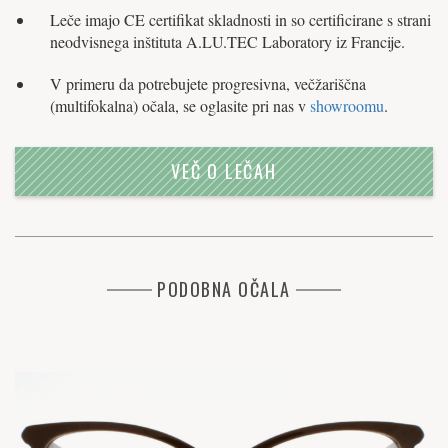
Leče imajo CE certifikat skladnosti in so certificirane s strani
neodvisnega inštituta A.LU.TEC Laboratory iz Francije.
V primeru da potrebujete progresivna, večžariščna
(multifokalna) očala, se oglasite pri nas v
showroomu
.
VEČ O LEČAH
PODOBNA OČALA