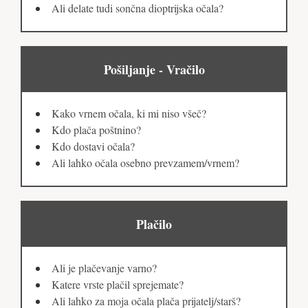
Ali delate tudi sončna dioptrijska očala?
Pošiljanje - Vračilo
Kako vrnem očala, ki mi niso všeč?
Kdo plača poštnino?
Kdo dostavi očala?
Ali lahko očala osebno prevzamem/vrnem?
Plačilo
Ali je plačevanje varno?
Katere vrste plačil sprejemate?
Ali lahko za moja očala plača prijatelj/starš?