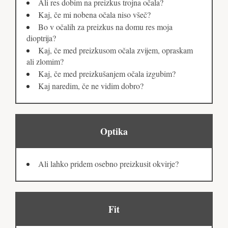
Ali res dobim na preizkus trojna očala?
Kaj, če mi nobena očala niso všeč?
Bo v očalih za preizkus na domu res moja
dioptrija?
Kaj, če med preizkusom očala zvijem, opraskam
ali zlomim?
Kaj, če med preizkušanjem očala izgubim?
Kaj naredim, če ne vidim dobro?
Optika
Ali lahko pridem osebno preizkusit okvirje?
Fit