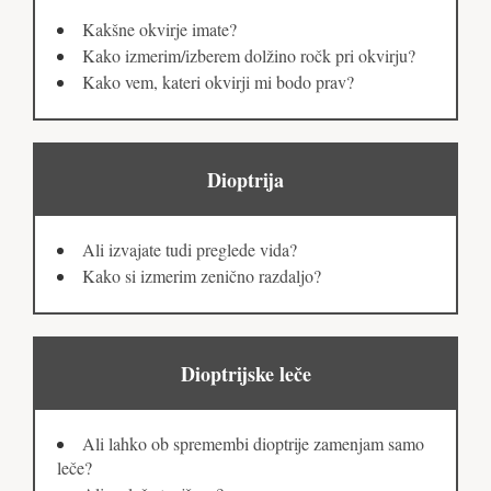
Kakšne okvirje imate?
Kako izmerim/izberem dolžino ročk pri okvirju?
Kako vem, kateri okvirji mi bodo prav?
Dioptrija
Ali izvajate tudi preglede vida?
Kako si izmerim zenično razdaljo?
Dioptrijske leče
Ali lahko ob spremembi dioptrije zamenjam samo
leče?