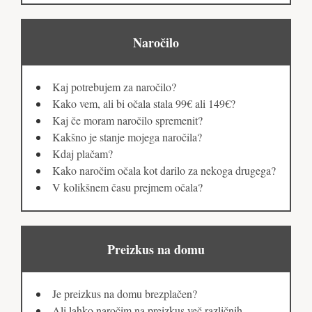
Naročilo
Kaj potrebujem za naročilo?
Kako vem, ali bi očala stala 99€ ali 149€?
Kaj če moram naročilo spremenit?
Kakšno je stanje mojega naročila?
Kdaj plačam?
Kako naročim očala kot darilo za nekoga drugega?
V kolikšnem času prejmem očala?
Preizkus na domu
Je preizkus na domu brezplačen?
Ali lahko naročim na preizkus več različnih