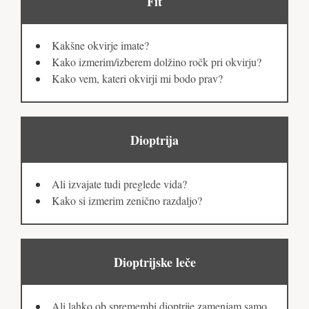
Fit
Kakšne okvirje imate?
Kako izmerim/izberem dolžino ročk pri okvirju?
Kako vem, kateri okvirji mi bodo prav?
Dioptrija
Ali izvajate tudi preglede vida?
Kako si izmerim zenično razdaljo?
Dioptrijske leče
Ali lahko ob spremembi dioptrije zamenjam samo