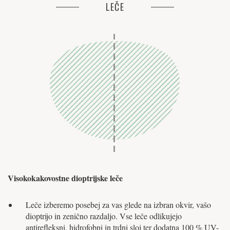
LEČE
Visokokakovostne dioptrijske leče
Leče izberemo posebej za vas glede na izbran okvir, vašo
dioptrijo in zenično razdaljo. Vse leče odlikujejo
antirefleksni, hidrofobni in trdni sloj ter dodatna 100 % UV-