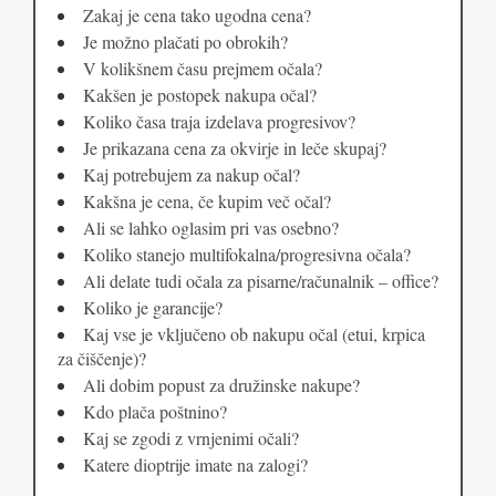
Zakaj je cena tako ugodna cena?
Je možno plačati po obrokih?
V kolikšnem času prejmem očala?
Kakšen je postopek nakupa očal?
Koliko časa traja izdelava progresivov?
Je prikazana cena za okvirje in leče skupaj?
Kaj potrebujem za nakup očal?
Kakšna je cena, če kupim več očal?
Ali se lahko oglasim pri vas osebno?
Koliko stanejo multifokalna/progresivna očala?
Ali delate tudi očala za pisarne/računalnik – office?
Koliko je garancije?
Kaj vse je vključeno ob nakupu očal (etui, krpica
za čiščenje)?
Ali dobim popust za družinske nakupe?
Kdo plača poštnino?
Kaj se zgodi z vrnjenimi očali?
Katere dioptrije imate na zalogi?