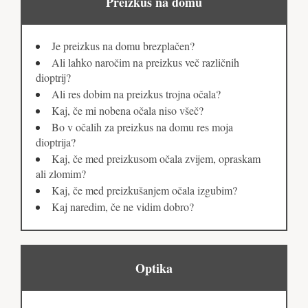
Preizkus na domu
Je preizkus na domu brezplačen?
Ali lahko naročim na preizkus več različnih
dioptrij?
Ali res dobim na preizkus trojna očala?
Kaj, če mi nobena očala niso všeč?
Bo v očalih za preizkus na domu res moja
dioptrija?
Kaj, če med preizkusom očala zvijem, opraskam
ali zlomim?
Kaj, če med preizkušanjem očala izgubim?
Kaj naredim, če ne vidim dobro?
Optika