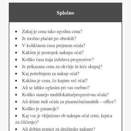
Splošno
Zakaj je cena tako ugodna cena?
Je možno plačati po obrokih?
V kolikšnem času prejmem očala?
Kakšen je postopek nakupa očal?
Koliko časa traja izdelava progresivov?
Je prikazana cena za okvirje in leče skupaj?
Kaj potrebujem za nakup očal?
Kakšna je cena, če kupim več očal?
Ali se lahko oglasim pri vas osebno?
Koliko stanejo multifokalna/progresivna očala?
Ali delate tudi očala za pisarne/računalnik – office?
Koliko je garancije?
Kaj vse je vključeno ob nakupu očal (etui, krpica
za čiščenje)?
Ali dobim popust za družinske nakupe?