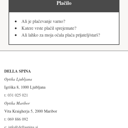
Plačilo
Ali je plačevanje varno?
Katere vrste plačil sprejemate?
Ali lahko za moja očala plača prijatelj/starš?
DELLA SPINA
Optika Ljubljana
Igriška 8, 1000 Ljubljana
t: 031 025 021
Optika Maribor
Vita Kraigherja 5, 2000 Maribor
t: 069 886 092
e: info@dellaspina.si