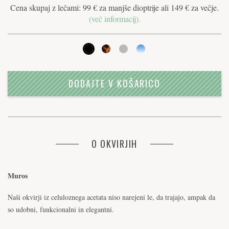
Cena skupaj z lečami: 99 € za manjše dioptrije ali 149 € za večje.
(več informacij).
DODAJTE V KOŠARICO
O OKVIRJIH
Muros
Naši okvirji iz celuloznega acetata niso narejeni le, da trajajo, ampak da
so udobni, funkcionalni in elegantni.