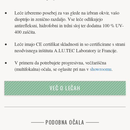
Leče izberemo posebej za vas glede na izbran okvir, vašo
dioptrijo in zenično razdaljo. Vse leče odlikujejo
antirefleksni, hidrofobni in trdni sloj ter dodatna 100 % UV-
400 zaščita.
Leče imajo CE certifikat skladnosti in so certificirane s strani
neodvisnega inštituta A.LU.TEC Laboratory iz Francije.
V primeru da potrebujete progresivna, večžariščna
(multifokalna) očala, se oglasite pri nas v
showroomu
.
VEČ O LEČAH
PODOBNA OČALA