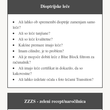
Dioptrijske leče
Ali lahko ob spremembi dioptrije zamenjam samo
leče?
Ali so leče tanjšane?
Ali so leče kvalitetne?
Kakšne premaze imajo leče?
Imam cilindre, je to problem?
Ali je mogoče dobiti leče z Blue Block filtrom za
računalnik?
Ali imajo leče certifikat in dokazilo, da so
kakovostne?
Ali lahko izdelate očala s foto lečami Transition?
ZZZS - zeleni recept/naročilnica