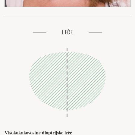
LEČE
Visokokakovostne dioptrijske leče