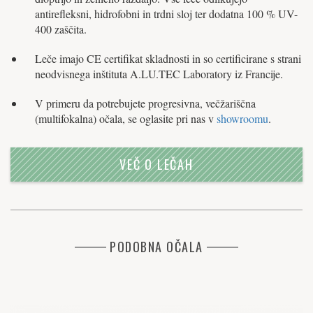
antirefleksni, hidrofobni in trdni sloj ter dodatna 100 % UV-
400 zaščita.
Leče imajo CE certifikat skladnosti in so certificirane s strani
neodvisnega inštituta A.LU.TEC Laboratory iz Francije.
V primeru da potrebujete progresivna, večžariščna
(multifokalna) očala, se oglasite pri nas v
showroomu
.
VEČ O LEČAH
PODOBNA OČALA