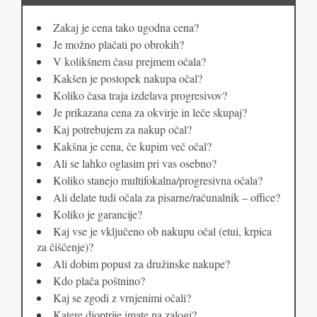
Zakaj je cena tako ugodna cena?
Je možno plačati po obrokih?
V kolikšnem času prejmem očala?
Kakšen je postopek nakupa očal?
Koliko časa traja izdelava progresivov?
Je prikazana cena za okvirje in leče skupaj?
Kaj potrebujem za nakup očal?
Kakšna je cena, če kupim več očal?
Ali se lahko oglasim pri vas osebno?
Koliko stanejo multifokalna/progresivna očala?
Ali delate tudi očala za pisarne/računalnik – office?
Koliko je garancije?
Kaj vse je vključeno ob nakupu očal (etui, krpica
za čiščenje)?
Ali dobim popust za družinske nakupe?
Kdo plača poštnino?
Kaj se zgodi z vrnjenimi očali?
Katere dioptrije imate na zalogi?