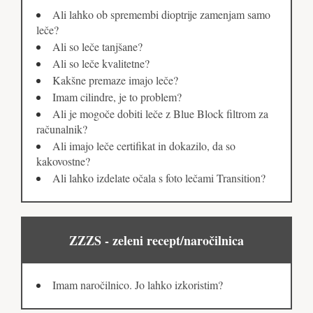
Ali lahko ob spremembi dioptrije zamenjam samo
leče?
Ali so leče tanjšane?
Ali so leče kvalitetne?
Kakšne premaze imajo leče?
Imam cilindre, je to problem?
Ali je mogoče dobiti leče z Blue Block filtrom za
računalnik?
Ali imajo leče certifikat in dokazilo, da so
kakovostne?
Ali lahko izdelate očala s foto lečami Transition?
ZZZS - zeleni recept/naročilnica
Imam naročilnico. Jo lahko izkoristim?