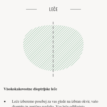
LEČE
Visokokakovostne dioptrijske leče
Leče izberemo posebej za vas glede na izbran okvir, vašo
dioptrijo in zenično razdaljo. Vse leče odlikujejo