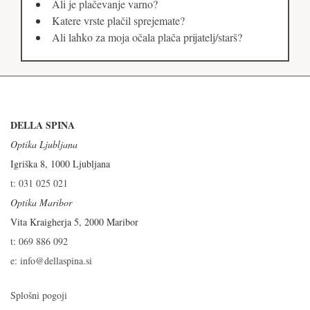
Ali je plačevanje varno?
Katere vrste plačil sprejemate?
Ali lahko za moja očala plača prijatelj/starš?
DELLA SPINA
Optika Ljubljana
Igriška 8, 1000 Ljubljana
t: 031 025 021
Optika Maribor
Vita Kraigherja 5, 2000 Maribor
t: 069 886 092
e: info@dellaspina.si
Splošni pogoji