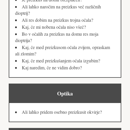
Ali lahko naročim na preizkus več različnih
dioptrij?
Ali res dobim na preizkus trojna očala?
Kaj, če mi nobena očala niso všeč?
Bo v očalih za preizkus na domu res moja
dioptrija?
Kaj, če med preizkusom očala zvijem, opraskam
ali zlomim?
Kaj, če med preizkušanjem očala izgubim?
Kaj naredim, če ne vidim dobro?
Optika
Ali lahko pridem osebno preizkusit okvirje?