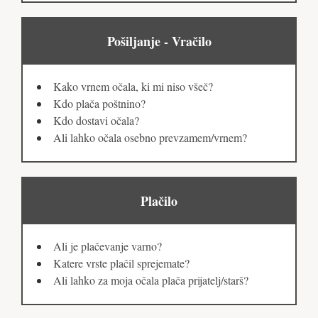
Pošiljanje - Vračilo
Kako vrnem očala, ki mi niso všeč?
Kdo plača poštnino?
Kdo dostavi očala?
Ali lahko očala osebno prevzamem/vrnem?
Plačilo
Ali je plačevanje varno?
Katere vrste plačil sprejemate?
Ali lahko za moja očala plača prijatelj/starš?