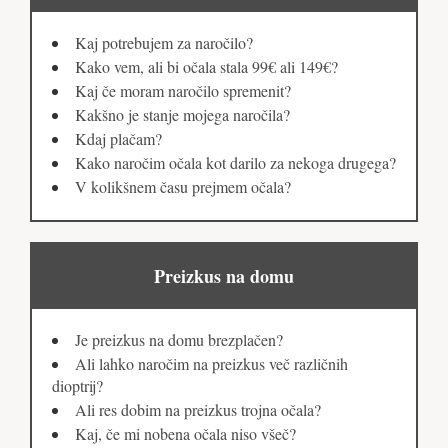
Kaj potrebujem za naročilo?
Kako vem, ali bi očala stala 99€ ali 149€?
Kaj če moram naročilo spremenit?
Kakšno je stanje mojega naročila?
Kdaj plačam?
Kako naročim očala kot darilo za nekoga drugega?
V kolikšnem času prejmem očala?
Preizkus na domu
Je preizkus na domu brezplačen?
Ali lahko naročim na preizkus več različnih
dioptrij?
Ali res dobim na preizkus trojna očala?
Kaj, če mi nobena očala niso všeč?