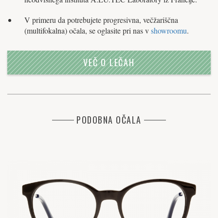
V primeru da potrebujete progresivna, večžariščna
(multifokalna) očala, se oglasite pri nas v
showroomu
.
VEČ O LEČAH
PODOBNA OČALA