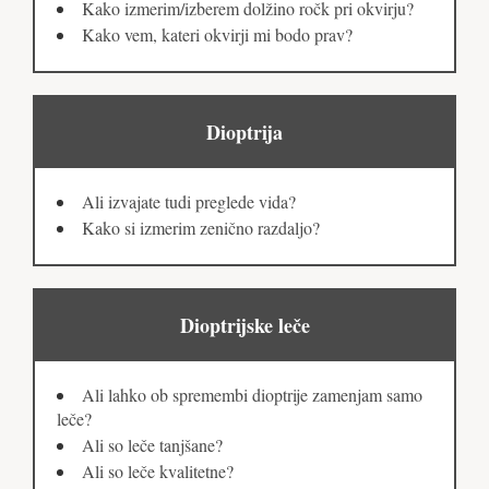
Kako izmerim/izberem dolžino ročk pri okvirju?
Kako vem, kateri okvirji mi bodo prav?
Dioptrija
Ali izvajate tudi preglede vida?
Kako si izmerim zenično razdaljo?
Dioptrijske leče
Ali lahko ob spremembi dioptrije zamenjam samo
leče?
Ali so leče tanjšane?
Ali so leče kvalitetne?