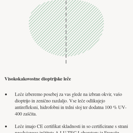
Visokokakovostne dioptrijske leče
Leče izberemo posebej za vas glede na izbran okvir, vašo
dioptrijo in zenično razdaljo. Vse leče odlikujejo
antirefleksni, hidrofobni in trdni sloj ter dodatna 100 % UV-
400 zaščita.
Leče imajo CE certifikat skladnosti in so certificirane s strani
neodvisnega inštituta A.LU.TEC Laboratory iz Francije.