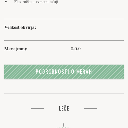
Flex ročke – vzmetni tečaji
Velikost okvirja:
Mere (mm):
0-0-0
PODROBNOSTI O MERAH
LEČE