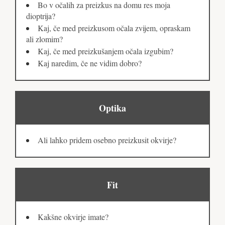
Bo v očalih za preizkus na domu res moja
dioptrija?
Kaj, če med preizkusom očala zvijem, opraskam
ali zlomim?
Kaj, če med preizkušanjem očala izgubim?
Kaj naredim, če ne vidim dobro?
Optika
Ali lahko pridem osebno preizkusit okvirje?
Fit
Kakšne okvirje imate?