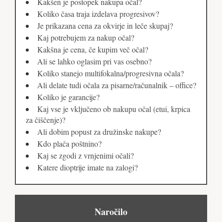
Kakšen je postopek nakupa očal?
Koliko časa traja izdelava progresivov?
Je prikazana cena za okvirje in leče skupaj?
Kaj potrebujem za nakup očal?
Kakšna je cena, če kupim več očal?
Ali se lahko oglasim pri vas osebno?
Koliko stanejo multifokalna/progresivna očala?
Ali delate tudi očala za pisarne/računalnik – office?
Koliko je garancije?
Kaj vse je vključeno ob nakupu očal (etui, krpica
za čiščenje)?
Ali dobim popust za družinske nakupe?
Kdo plača poštnino?
Kaj se zgodi z vrnjenimi očali?
Katere dioptrije imate na zalogi?
Naročilo