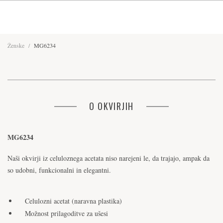
Ženske
/
MG6234
O OKVIRJIH
MG6234
Naši okvirji iz celuloznega acetata niso narejeni le, da trajajo, ampak da
so udobni, funkcionalni in elegantni.
Celulozni acetat (naravna plastika)
Možnost prilagoditve za ušesi