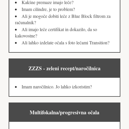
Kakšne premaze imajo leče?
Imam cilindre, je to problem?
Ali je mogoče dobiti leče z Blue Block filtrom za
računalnik?
Ali imajo leče certifikat in dokazilo, da so
kakovostne?
Ali lahko izdelate očala s foto lečami Transition?
ZZZS - zeleni recept/naročilnica
Imam naročilnico. Jo lahko izkoristim?
Multifokalna/progresivna očala