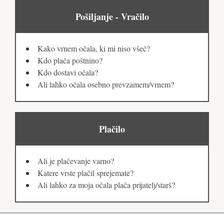
Pošiljanje - Vračilo
Kako vrnem očala, ki mi niso všeč?
Kdo plača poštnino?
Kdo dostavi očala?
Ali lahko očala osebno prevzamem/vrnem?
Plačilo
Ali je plačevanje varno?
Katere vrste plačil sprejemate?
Ali lahko za moja očala plača prijatelj/starš?