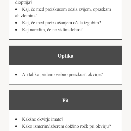
dioptrija?
Kaj, če med preizkusom očala zvijem, opraskam
ali zlomim?
Kaj, če med preizkušanjem očala izgubim?
Kaj naredim, če ne vidim dobro?
Optika
Ali lahko pridem osebno preizkusit okvirje?
Fit
Kakšne okvirje imate?
Kako izmerim/izberem dolžino ročk pri okvirju?