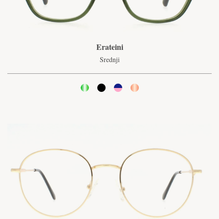
Erateini
Srednji