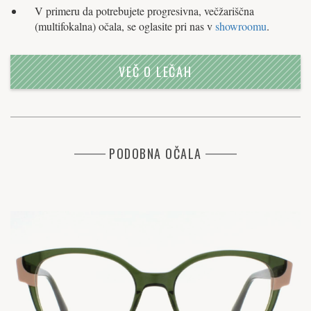
V primeru da potrebujete progresivna, večžariščna
(multifokalna) očala, se oglasite pri nas v
showroomu
.
VEČ O LEČAH
PODOBNA OČALA