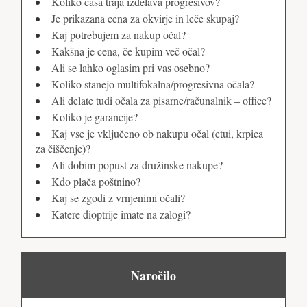
Koliko časa traja izdelava progresivov?
Je prikazana cena za okvirje in leče skupaj?
Kaj potrebujem za nakup očal?
Kakšna je cena, če kupim več očal?
Ali se lahko oglasim pri vas osebno?
Koliko stanejo multifokalna/progresivna očala?
Ali delate tudi očala za pisarne/računalnik – office?
Koliko je garancije?
Kaj vse je vključeno ob nakupu očal (etui, krpica
za čiščenje)?
Ali dobim popust za družinske nakupe?
Kdo plača poštnino?
Kaj se zgodi z vrnjenimi očali?
Katere dioptrije imate na zalogi?
Naročilo