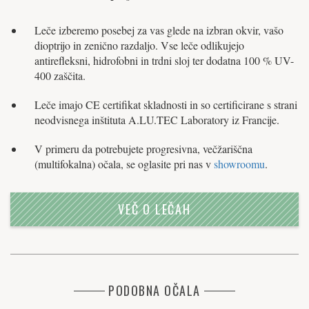
Leče izberemo posebej za vas glede na izbran okvir, vašo
dioptrijo in zenično razdaljo. Vse leče odlikujejo
antirefleksni, hidrofobni in trdni sloj ter dodatna 100 % UV-
400 zaščita.
Leče imajo CE certifikat skladnosti in so certificirane s strani
neodvisnega inštituta A.LU.TEC Laboratory iz Francije.
V primeru da potrebujete progresivna, večžariščna
(multifokalna) očala, se oglasite pri nas v
showroomu
.
VEČ O LEČAH
PODOBNA OČALA