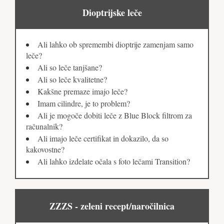
Dioptrijske leče
Ali lahko ob spremembi dioptrije zamenjam samo
leče?
Ali so leče tanjšane?
Ali so leče kvalitetne?
Kakšne premaze imajo leče?
Imam cilindre, je to problem?
Ali je mogoče dobiti leče z Blue Block filtrom za
računalnik?
Ali imajo leče certifikat in dokazilo, da so
kakovostne?
Ali lahko izdelate očala s foto lečami Transition?
ZZZS - zeleni recept/naročilnica