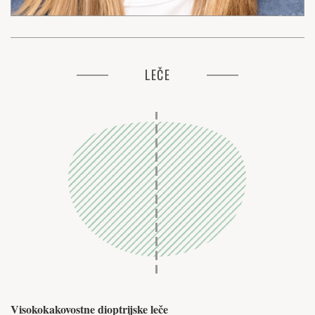
LEČE
Visokokakovostne dioptrijske leče