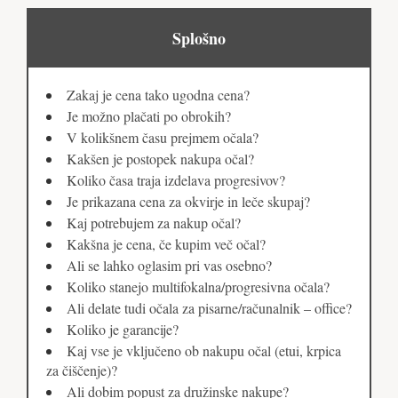
Splošno
Zakaj je cena tako ugodna cena?
Je možno plačati po obrokih?
V kolikšnem času prejmem očala?
Kakšen je postopek nakupa očal?
Koliko časa traja izdelava progresivov?
Je prikazana cena za okvirje in leče skupaj?
Kaj potrebujem za nakup očal?
Kakšna je cena, če kupim več očal?
Ali se lahko oglasim pri vas osebno?
Koliko stanejo multifokalna/progresivna očala?
Ali delate tudi očala za pisarne/računalnik – office?
Koliko je garancije?
Kaj vse je vključeno ob nakupu očal (etui, krpica
za čiščenje)?
Ali dobim popust za družinske nakupe?