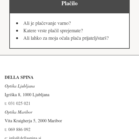
Plačilo
Ali je plačevanje varno?
Katere vrste plačil sprejemate?
Ali lahko za moja očala plača prijatelj/starš?
DELLA SPINA
Optika Ljubljana
Igriška 8, 1000 Ljubljana
t: 031 025 021
Optika Maribor
Vita Kraigherja 5, 2000 Maribor
t: 069 886 092
e: info@dellaspina.si