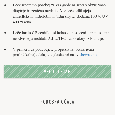
Leče izberemo posebej za vas glede na izbran okvir, vašo
dioptrijo in zenično razdaljo. Vse leče odlikujejo
antirefleksni, hidrofobni in trdni sloj ter dodatna 100 % UV-
400 zaščita.
Leče imajo CE certifikat skladnosti in so certificirane s strani
neodvisnega inštituta A.LU.TEC Laboratory iz Francije.
V primeru da potrebujete progresivna, večžariščna
(multifokalna) očala, se oglasite pri nas v
showroomu
.
VEČ O LEČAH
PODOBNA OČALA