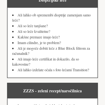
Dioptrijske leče
Ali lahko ob spremembi dioptrije zamenjam samo
leče?
Ali so leče tanjšane?
Ali so leče kvalitetne?
Kakšne premaze imajo leče?
Imam cilindre, je to problem?
Ali je mogoče dobiti leče z Blue Block filtrom za
računalnik?
Ali imajo leče certifikat in dokazilo, da so
kakovostne?
Ali lahko izdelate očala s foto lečami Transition?
ZZZS - zeleni recept/naročilnica