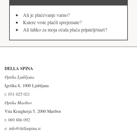
Ali je plačevanje varno?
Katere vrste plačil sprejemate?
Ali lahko za moja očala plača prijatelj/starš?
DELLA SPINA
Optika Ljubljana
Igriška 8, 1000 Ljubljana
t: 031 025 021
Optika Maribor
Vita Kraigherja 5, 2000 Maribor
t: 069 886 092
e: info@dellaspina.si