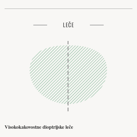
LEČE
Visokokakovostne dioptrijske leče