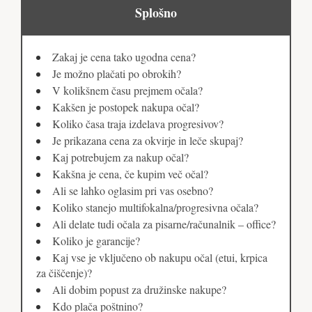
Splošno
Zakaj je cena tako ugodna cena?
Je možno plačati po obrokih?
V kolikšnem času prejmem očala?
Kakšen je postopek nakupa očal?
Koliko časa traja izdelava progresivov?
Je prikazana cena za okvirje in leče skupaj?
Kaj potrebujem za nakup očal?
Kakšna je cena, če kupim več očal?
Ali se lahko oglasim pri vas osebno?
Koliko stanejo multifokalna/progresivna očala?
Ali delate tudi očala za pisarne/računalnik – office?
Koliko je garancije?
Kaj vse je vključeno ob nakupu očal (etui, krpica
za čiščenje)?
Ali dobim popust za družinske nakupe?
Kdo plača poštnino?