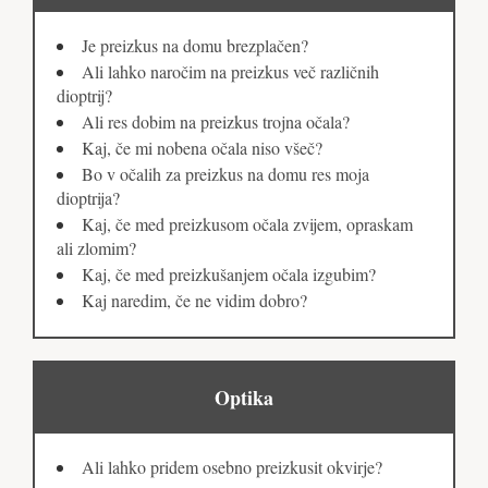
Je preizkus na domu brezplačen?
Ali lahko naročim na preizkus več različnih
dioptrij?
Ali res dobim na preizkus trojna očala?
Kaj, če mi nobena očala niso všeč?
Bo v očalih za preizkus na domu res moja
dioptrija?
Kaj, če med preizkusom očala zvijem, opraskam
ali zlomim?
Kaj, če med preizkušanjem očala izgubim?
Kaj naredim, če ne vidim dobro?
Optika
Ali lahko pridem osebno preizkusit okvirje?