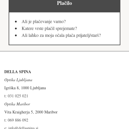
Plačilo
Ali je plačevanje varno?
Katere vrste plačil sprejemate?
Ali lahko za moja očala plača prijatelj/starš?
DELLA SPINA
Optika Ljubljana
Igriška 8, 1000 Ljubljana
t: 031 025 021
Optika Maribor
Vita Kraigherja 5, 2000 Maribor
t: 069 886 092
e: info@dellaspina.si