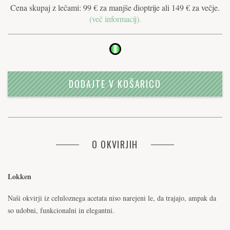
Cena skupaj z lečami: 99 € za manjše dioptrije ali 149 € za večje.
(več informacij).
DODAJTE V KOŠARICO
O OKVIRJIH
Lokken
Naši okvirji iz celuloznega acetata niso narejeni le, da trajajo, ampak da
so udobni, funkcionalni in elegantni.