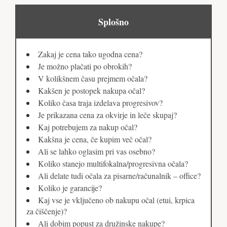
Splošno
Zakaj je cena tako ugodna cena?
Je možno plačati po obrokih?
V kolikšnem času prejmem očala?
Kakšen je postopek nakupa očal?
Koliko časa traja izdelava progresivov?
Je prikazana cena za okvirje in leče skupaj?
Kaj potrebujem za nakup očal?
Kakšna je cena, če kupim več očal?
Ali se lahko oglasim pri vas osebno?
Koliko stanejo multifokalna/progresivna očala?
Ali delate tudi očala za pisarne/računalnik – office?
Koliko je garancije?
Kaj vse je vključeno ob nakupu očal (etui, krpica
za čiščenje)?
Ali dobim popust za družinske nakupe?