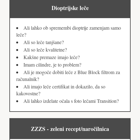
Dioptrijske leče
Ali lahko ob spremembi dioptrije zamenjam samo
leče?
Ali so leče tanjšane?
Ali so leče kvalitetne?
Kakšne premaze imajo leče?
Imam cilindre, je to problem?
Ali je mogoče dobiti leče z Blue Block filtrom za
računalnik?
Ali imajo leče certifikat in dokazilo, da so
kakovostne?
Ali lahko izdelate očala s foto lečami Transition?
ZZZS - zeleni recept/naročilnica