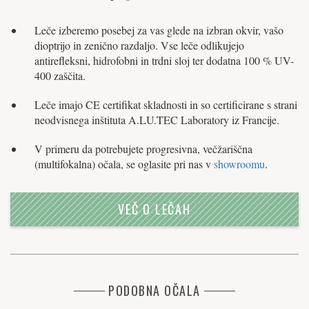
Leče izberemo posebej za vas glede na izbran okvir, vašo
dioptrijo in zenično razdaljo. Vse leče odlikujejo
antirefleksni, hidrofobni in trdni sloj ter dodatna 100 % UV-
400 zaščita.
Leče imajo CE certifikat skladnosti in so certificirane s strani
neodvisnega inštituta A.LU.TEC Laboratory iz Francije.
V primeru da potrebujete progresivna, večžariščna
(multifokalna) očala, se oglasite pri nas v
showroomu
.
VEČ O LEČAH
PODOBNA OČALA