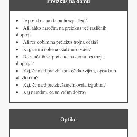
Preizkus na domu
Je preizkus na domu brezplačen?
Ali lahko naročim na preizkus več različnih
dioptrij?
Ali res dobim na preizkus trojna očala?
Kaj, če mi nobena očala niso všeč?
Bo v očalih za preizkus na domu res moja
dioptrija?
Kaj, če med preizkusom očala zvijem, opraskam
ali zlomim?
Kaj, če med preizkušanjem očala izgubim?
Kaj naredim, če ne vidim dobro?
Optika