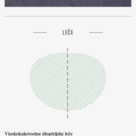
LEČE
Visokokakovostne dioptrijske leče