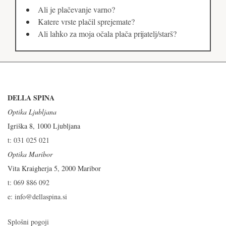
Ali je plačevanje varno?
Katere vrste plačil sprejemate?
Ali lahko za moja očala plača prijatelj/starš?
DELLA SPINA
Optika Ljubljana
Igriška 8, 1000 Ljubljana
t: 031 025 021
Optika Maribor
Vita Kraigherja 5, 2000 Maribor
t: 069 886 092
e: info@dellaspina.si
Splošni pogoji