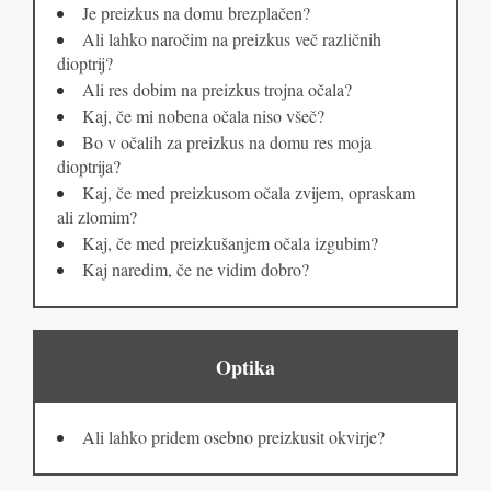
Je preizkus na domu brezplačen?
Ali lahko naročim na preizkus več različnih
dioptrij?
Ali res dobim na preizkus trojna očala?
Kaj, če mi nobena očala niso všeč?
Bo v očalih za preizkus na domu res moja
dioptrija?
Kaj, če med preizkusom očala zvijem, opraskam
ali zlomim?
Kaj, če med preizkušanjem očala izgubim?
Kaj naredim, če ne vidim dobro?
Optika
Ali lahko pridem osebno preizkusit okvirje?