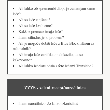
Ali lahko ob spremembi dioptrije zamenjam samo
leče?
Ali so leče tanjšane?
Ali so leče kvalitetne?
Kakšne premaze imajo leče?
Imam cilindre, je to problem?
Ali je mogoče dobiti leče z Blue Block filtrom za
računalnik?
Ali imajo leče certifikat in dokazilo, da so
kakovostne?
Ali lahko izdelate očala s foto lečami Transition?
ZZZS - zeleni recept/naročilnica
Imam naročilnico. Jo lahko izkoristim?