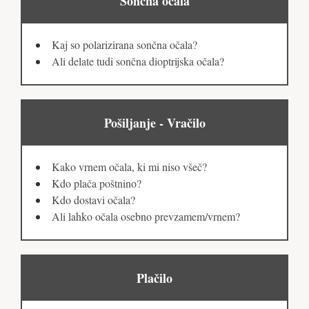
Sončna očala
Kaj so polarizirana sončna očala?
Ali delate tudi sončna dioptrijska očala?
Pošiljanje - Vračilo
Kako vrnem očala, ki mi niso všeč?
Kdo plača poštnino?
Kdo dostavi očala?
Ali lahko očala osebno prevzamem/vrnem?
Plačilo