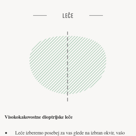
LEČE
Visokokakovostne dioptrijske leče
Leče izberemo posebej za vas glede na izbran okvir, vašo