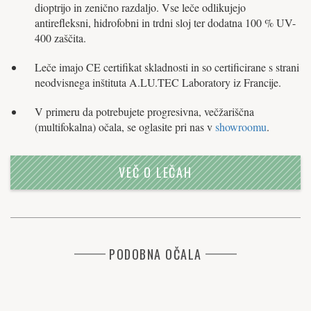
dioptrijo in zenično razdaljo. Vse leče odlikujejo
antirefleksni, hidrofobni in trdni sloj ter dodatna 100 % UV-
400 zaščita.
Leče imajo CE certifikat skladnosti in so certificirane s strani
neodvisnega inštituta A.LU.TEC Laboratory iz Francije.
V primeru da potrebujete progresivna, večžariščna
(multifokalna) očala, se oglasite pri nas v
showroomu
.
VEČ O LEČAH
PODOBNA OČALA