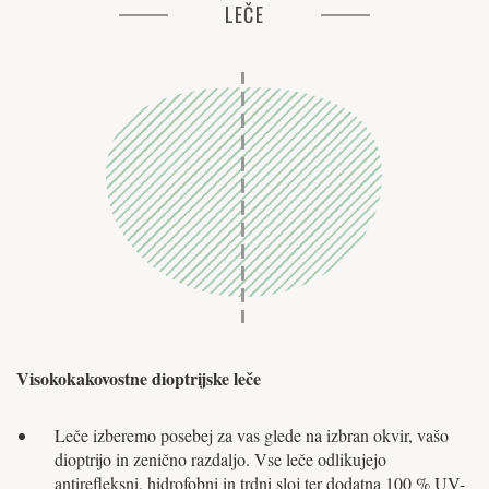
LEČE
Visokokakovostne dioptrijske leče
Leče izberemo posebej za vas glede na izbran okvir, vašo
dioptrijo in zenično razdaljo. Vse leče odlikujejo
antirefleksni, hidrofobni in trdni sloj ter dodatna 100 % UV-