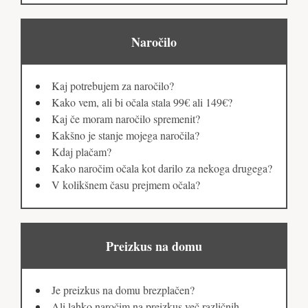
Naročilo
Kaj potrebujem za naročilo?
Kako vem, ali bi očala stala 99€ ali 149€?
Kaj če moram naročilo spremenit?
Kakšno je stanje mojega naročila?
Kdaj plačam?
Kako naročim očala kot darilo za nekoga drugega?
V kolikšnem času prejmem očala?
Preizkus na domu
Je preizkus na domu brezplačen?
Ali lahko naročim na preizkus več različnih