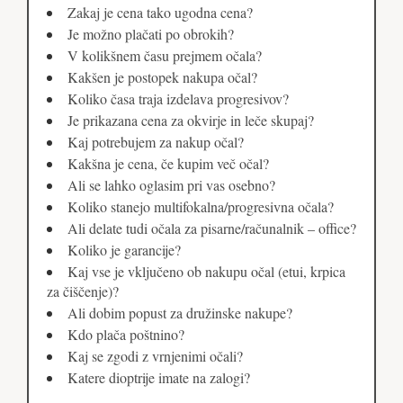
Zakaj je cena tako ugodna cena?
Je možno plačati po obrokih?
V kolikšnem času prejmem očala?
Kakšen je postopek nakupa očal?
Koliko časa traja izdelava progresivov?
Je prikazana cena za okvirje in leče skupaj?
Kaj potrebujem za nakup očal?
Kakšna je cena, če kupim več očal?
Ali se lahko oglasim pri vas osebno?
Koliko stanejo multifokalna/progresivna očala?
Ali delate tudi očala za pisarne/računalnik – office?
Koliko je garancije?
Kaj vse je vključeno ob nakupu očal (etui, krpica
za čiščenje)?
Ali dobim popust za družinske nakupe?
Kdo plača poštnino?
Kaj se zgodi z vrnjenimi očali?
Katere dioptrije imate na zalogi?