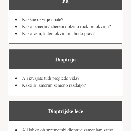
Fit
Kakšne okvirje imate?
Kako izmerim/izberem dolžino ročk pri okvirju?
Kako vem, kateri okvirji mi bodo prav?
Dioptrija
Ali izvajate tudi preglede vida?
Kako si izmerim zenično razdaljo?
Dioptrijske leče
Ali lahko ob spremembi dioptrije zamenjam samo