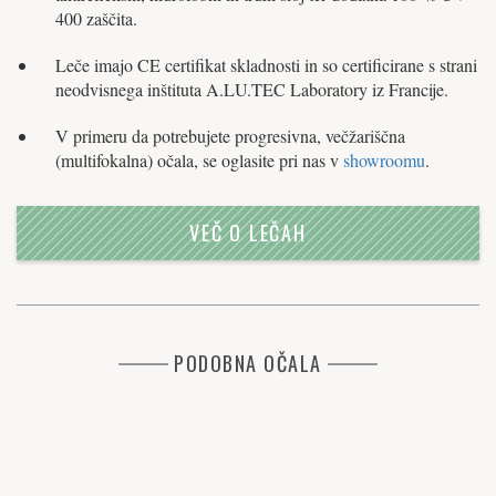
400 zaščita.
Leče imajo CE certifikat skladnosti in so certificirane s strani
neodvisnega inštituta A.LU.TEC Laboratory iz Francije.
V primeru da potrebujete progresivna, večžariščna
(multifokalna) očala, se oglasite pri nas v
showroomu
.
VEČ O LEČAH
PODOBNA OČALA