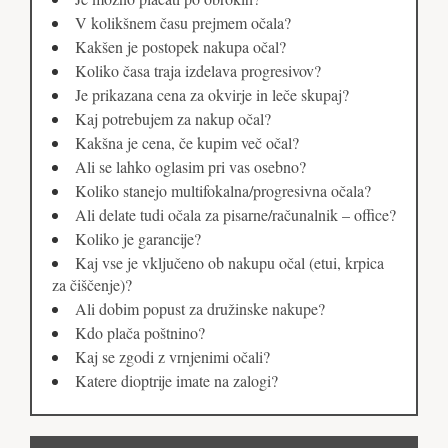
V kolikšnem času prejmem očala?
Kakšen je postopek nakupa očal?
Koliko časa traja izdelava progresivov?
Je prikazana cena za okvirje in leče skupaj?
Kaj potrebujem za nakup očal?
Kakšna je cena, če kupim več očal?
Ali se lahko oglasim pri vas osebno?
Koliko stanejo multifokalna/progresivna očala?
Ali delate tudi očala za pisarne/računalnik – office?
Koliko je garancije?
Kaj vse je vključeno ob nakupu očal (etui, krpica
za čiščenje)?
Ali dobim popust za družinske nakupe?
Kdo plača poštnino?
Kaj se zgodi z vrnjenimi očali?
Katere dioptrije imate na zalogi?