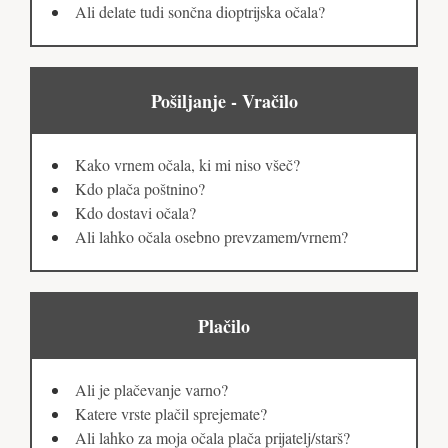
Ali delate tudi sončna dioptrijska očala?
Pošiljanje - Vračilo
Kako vrnem očala, ki mi niso všeč?
Kdo plača poštnino?
Kdo dostavi očala?
Ali lahko očala osebno prevzamem/vrnem?
Plačilo
Ali je plačevanje varno?
Katere vrste plačil sprejemate?
Ali lahko za moja očala plača prijatelj/starš?