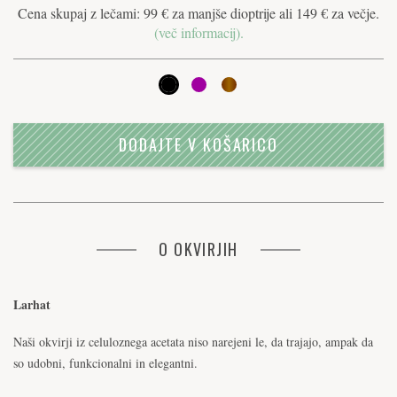
Cena skupaj z lečami: 99 € za manjše dioptrije ali 149 € za večje.
(več informacij).
DODAJTE V KOŠARICO
O OKVIRJIH
Larhat
Naši okvirji iz celuloznega acetata niso narejeni le, da trajajo, ampak da
so udobni, funkcionalni in elegantni.