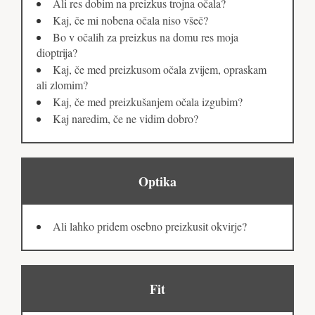
Ali res dobim na preizkus trojna očala?
Kaj, če mi nobena očala niso všeč?
Bo v očalih za preizkus na domu res moja
dioptrija?
Kaj, če med preizkusom očala zvijem, opraskam
ali zlomim?
Kaj, če med preizkušanjem očala izgubim?
Kaj naredim, če ne vidim dobro?
Optika
Ali lahko pridem osebno preizkusit okvirje?
Fit