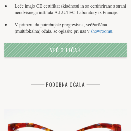
Leče imajo CE certifikat skladnosti in so certificirane s strani
neodvisnega inštituta A.LU.TEC Laboratory iz Francije.
V primeru da potrebujete progresivna, večžariščna
(multifokalna) očala, se oglasite pri nas v
showroomu
.
VEČ O LEČAH
PODOBNA OČALA