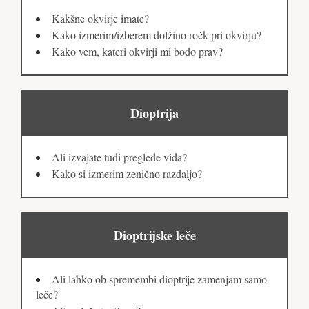
Kakšne okvirje imate?
Kako izmerim/izberem dolžino ročk pri okvirju?
Kako vem, kateri okvirji mi bodo prav?
Dioptrija
Ali izvajate tudi preglede vida?
Kako si izmerim zenično razdaljo?
Dioptrijske leče
Ali lahko ob spremembi dioptrije zamenjam samo
leče?