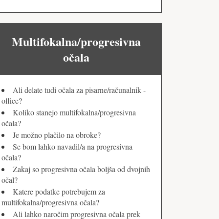
Multifokalna/progresivna
očala
Ali delate tudi očala za pisarne/računalnik -
office?
Koliko stanejo multifokalna/progresivna
očala?
Je možno plačilo na obroke?
Se bom lahko navadil/a na progresivna
očala?
Zakaj so progresivna očala boljša od dvojnih
očal?
Katere podatke potrebujem za
multifokalna/progresivna očala?
Ali lahko naročim progresivna očala prek