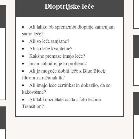
Dioptrijske leče
Ali lahko ob spremembi dioptrije zamenjam
samo leče?
Ali so leče tanjšane?
Ali so leče kvalitetne?
Kakšne premaze imajo leče?
Imam cilindre, je to problem?
Ali je mogoče dobiti leče z Blue Block
filtrom za računalnik?
Ali imajo leče certifikat in dokazilo, da so
kakovostne?
Ali lahko izdelate očala s foto lečami
Transition?