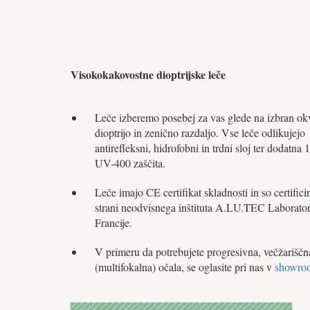
Visokokakovostne dioptrijske leče
Leče izberemo posebej za vas glede na izbran okv
dioptrijo in zenično razdaljo. Vse leče odlikujejo
antirefleksni, hidrofobni in trdni sloj ter dodatna
UV-400 zaščita.
Leče imajo CE certifikat skladnosti in so certifici
strani neodvisnega inštituta A.LU.TEC Laborator
Francije.
V primeru da potrebujete progresivna, večžariščn
(multifokalna) očala, se oglasite pri nas v
showro