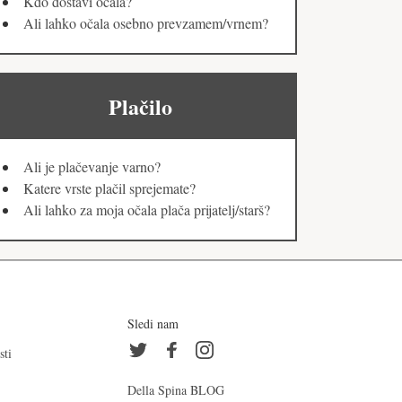
Kdo dostavi očala?
Ali lahko očala osebno prevzamem/vrnem?
Plačilo
Ali je plačevanje varno?
Katere vrste plačil sprejemate?
Ali lahko za moja očala plača prijatelj/starš?
Sledi nam
sti
Della Spina BLOG