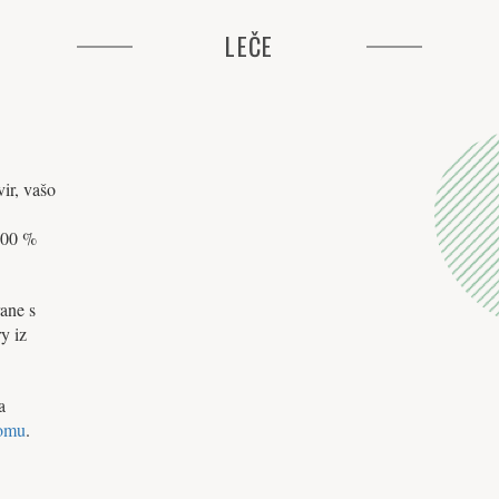
LEČE
ir, vašo
 100 %
rane s
y iz
a
omu
.