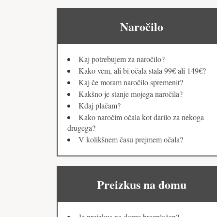
Naročilo
Kaj potrebujem za naročilo?
Kako vem, ali bi očala stala 99€ ali 149€?
Kaj če moram naročilo spremenit?
Kakšno je stanje mojega naročila?
Kdaj plačam?
Kako naročim očala kot darilo za nekoga
drugega?
V kolikšnem času prejmem očala?
Preizkus na domu
Je preizkus na domu brezplačen?