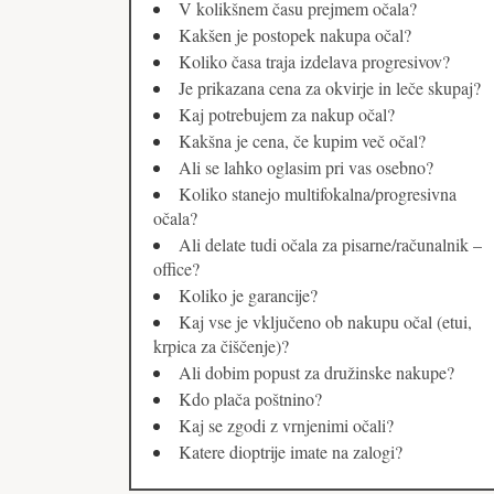
V kolikšnem času prejmem očala?
Kakšen je postopek nakupa očal?
Koliko časa traja izdelava progresivov?
Je prikazana cena za okvirje in leče skupaj?
Kaj potrebujem za nakup očal?
Kakšna je cena, če kupim več očal?
Ali se lahko oglasim pri vas osebno?
Koliko stanejo multifokalna/progresivna
očala?
Ali delate tudi očala za pisarne/računalnik –
office?
Koliko je garancije?
Kaj vse je vključeno ob nakupu očal (etui,
krpica za čiščenje)?
Ali dobim popust za družinske nakupe?
Kdo plača poštnino?
Kaj se zgodi z vrnjenimi očali?
Katere dioptrije imate na zalogi?