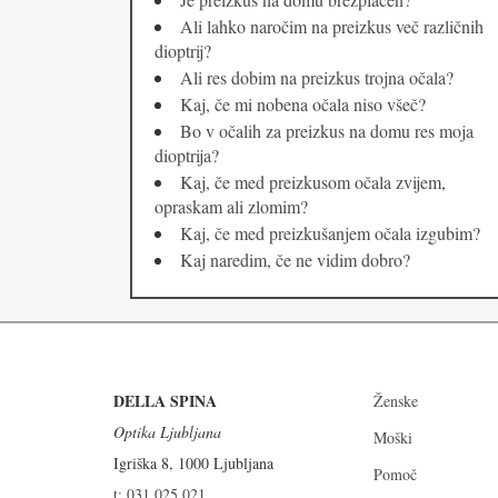
Ali lahko naročim na preizkus več različnih
dioptrij?
Ali res dobim na preizkus trojna očala?
Kaj, če mi nobena očala niso všeč?
Bo v očalih za preizkus na domu res moja
dioptrija?
Kaj, če med preizkusom očala zvijem,
opraskam ali zlomim?
Kaj, če med preizkušanjem očala izgubim?
Kaj naredim, če ne vidim dobro?
DELLA SPINA
Ženske
Optika Ljubljana
Moški
Igriška 8, 1000 Ljubljana
Pomoč
t: 031 025 021