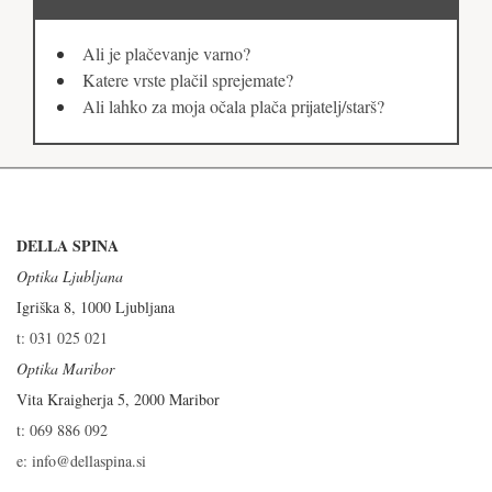
Ali je plačevanje varno?
Katere vrste plačil sprejemate?
Ali lahko za moja očala plača prijatelj/starš?
DELLA SPINA
Optika Ljubljana
Igriška 8, 1000 Ljubljana
t: 031 025 021
Optika Maribor
Vita Kraigherja 5, 2000 Maribor
t: 069 886 092
e: info@dellaspina.si