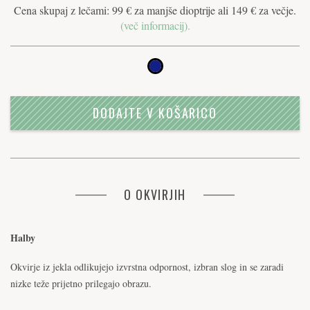
Cena skupaj z lečami: 99 € za manjše dioptrije ali 149 € za večje.
(več informacij).
DODAJTE V KOŠARICO
O OKVIRJIH
Halby
Okvirje iz jekla odlikujejo izvrstna odpornost, izbran slog in se zaradi
nizke teže prijetno prilegajo obrazu.