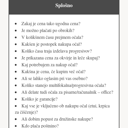
Splošno
Zakaj je cena tako ugodna cena?
Je možno plačati po obrokih?
V kolikšnem času prejmem očala?
Kakšen je postopek nakupa očal?
Koliko časa traja izdelava progresivov?
Je prikazana cena za okvirje in leče skupaj?
Kaj potrebujem za nakup očal?
Kakšna je cena, če kupim več očal?
Ali se lahko oglasim pri vas osebno?
Koliko stanejo multifokalna/progresivna očala?
Ali delate tudi očala za pisarne/računalnik – office?
Koliko je garancije?
Kaj vse je vključeno ob nakupu očal (etui, krpica
za čiščenje)?
Ali dobim popust za družinske nakupe?
Kdo plača poštnino?