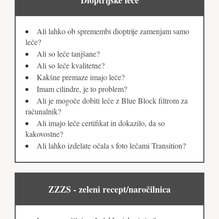
Dioptrijske leče
Ali lahko ob spremembi dioptrije zamenjam samo
leče?
Ali so leče tanjšane?
Ali so leče kvalitetne?
Kakšne premaze imajo leče?
Imam cilindre, je to problem?
Ali je mogoče dobiti leče z Blue Block filtrom za
računalnik?
Ali imajo leče certifikat in dokazilo, da so
kakovostne?
Ali lahko izdelate očala s foto lečami Transition?
ZZZS - zeleni recept/naročilnica