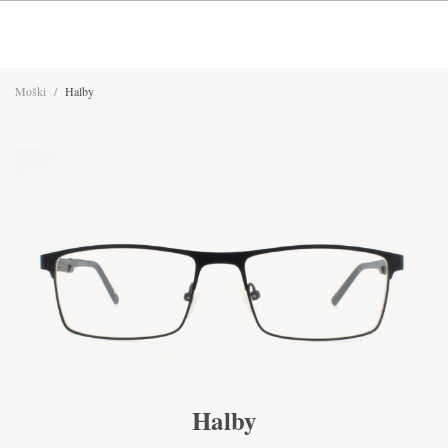
Moški
/
Halby
Halby