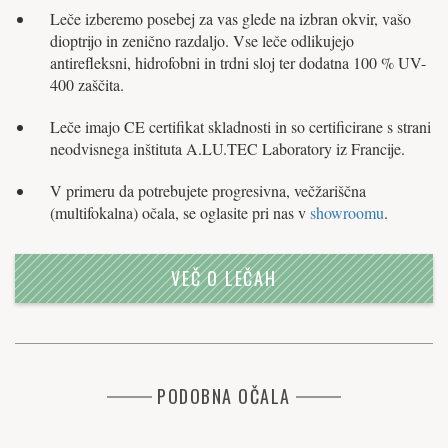
Leče izberemo posebej za vas glede na izbran okvir, vašo
dioptrijo in zenično razdaljo. Vse leče odlikujejo
antirefleksni, hidrofobni in trdni sloj ter dodatna 100 % UV-
400 zaščita.
Leče imajo CE certifikat skladnosti in so certificirane s strani
neodvisnega inštituta A.LU.TEC Laboratory iz Francije.
V primeru da potrebujete progresivna, večžariščna
(multifokalna) očala, se oglasite pri nas v
showroomu
.
VEČ O LEČAH
PODOBNA OČALA