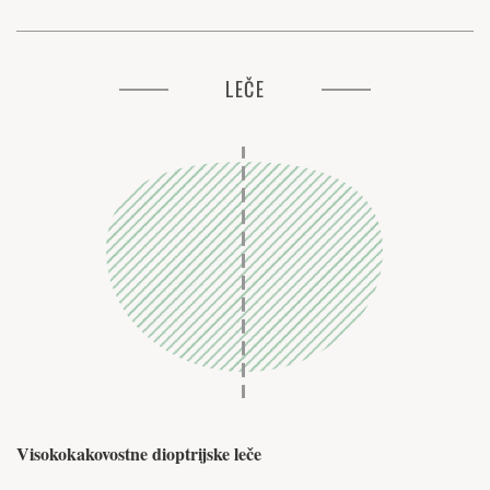
LEČE
Visokokakovostne dioptrijske leče