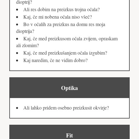
dioptrij?
Ali res dobim na preizkus trojna očala?
Kaj, če mi nobena očala niso všeč?
Bo v očalih za preizkus na domu res moja
dioptrija?
Kaj, če med preizkusom očala zvijem, opraskam
ali zlomim?
Kaj, če med preizkušanjem očala izgubim?
Kaj naredim, če ne vidim dobro?
Optika
Ali lahko pridem osebno preizkusit okvirje?
Fit