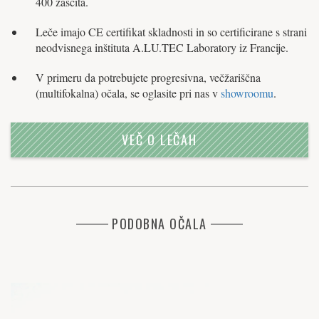
400 zaščita.
Leče imajo CE certifikat skladnosti in so certificirane s strani
neodvisnega inštituta A.LU.TEC Laboratory iz Francije.
V primeru da potrebujete progresivna, večžariščna
(multifokalna) očala, se oglasite pri nas v
showroomu
.
VEČ O LEČAH
PODOBNA OČALA