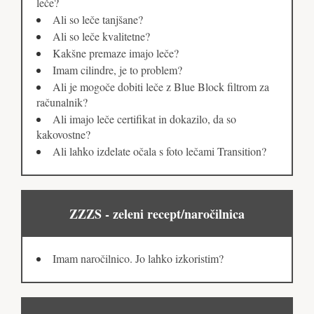
leče?
Ali so leče tanjšane?
Ali so leče kvalitetne?
Kakšne premaze imajo leče?
Imam cilindre, je to problem?
Ali je mogoče dobiti leče z Blue Block filtrom za
računalnik?
Ali imajo leče certifikat in dokazilo, da so
kakovostne?
Ali lahko izdelate očala s foto lečami Transition?
ZZZS - zeleni recept/naročilnica
Imam naročilnico. Jo lahko izkoristim?