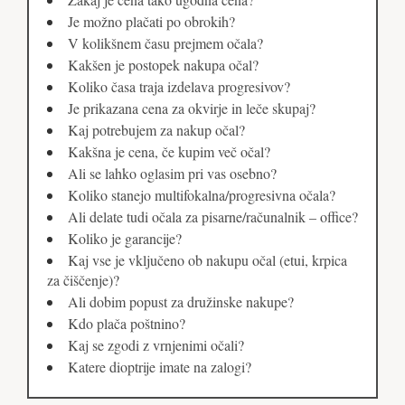
Je možno plačati po obrokih?
V kolikšnem času prejmem očala?
Kakšen je postopek nakupa očal?
Koliko časa traja izdelava progresivov?
Je prikazana cena za okvirje in leče skupaj?
Kaj potrebujem za nakup očal?
Kakšna je cena, če kupim več očal?
Ali se lahko oglasim pri vas osebno?
Koliko stanejo multifokalna/progresivna očala?
Ali delate tudi očala za pisarne/računalnik – office?
Koliko je garancije?
Kaj vse je vključeno ob nakupu očal (etui, krpica
za čiščenje)?
Ali dobim popust za družinske nakupe?
Kdo plača poštnino?
Kaj se zgodi z vrnjenimi očali?
Katere dioptrije imate na zalogi?