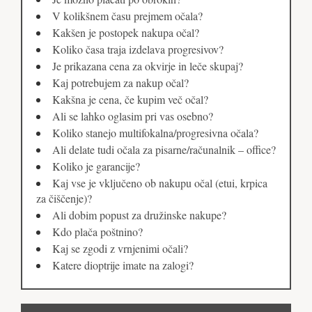
V kolikšnem času prejmem očala?
Kakšen je postopek nakupa očal?
Koliko časa traja izdelava progresivov?
Je prikazana cena za okvirje in leče skupaj?
Kaj potrebujem za nakup očal?
Kakšna je cena, če kupim več očal?
Ali se lahko oglasim pri vas osebno?
Koliko stanejo multifokalna/progresivna očala?
Ali delate tudi očala za pisarne/računalnik – office?
Koliko je garancije?
Kaj vse je vključeno ob nakupu očal (etui, krpica
za čiščenje)?
Ali dobim popust za družinske nakupe?
Kdo plača poštnino?
Kaj se zgodi z vrnjenimi očali?
Katere dioptrije imate na zalogi?