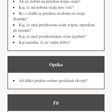
Ali res dobim na preizkus trojna očala?
Kaj, če mi nobena očala niso všeč?
Bo v očalih za preizkus na domu res moja
dioptrija?
Kaj, če med preizkusom očala zvijem, opraskam
ali zlomim?
Kaj, če med preizkušanjem očala izgubim?
Kaj naredim, če ne vidim dobro?
Optika
Ali lahko pridem osebno preizkusit okvirje?
Fit