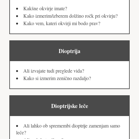
Kakšne okvirje imate?
Kako izmerim/izberem dolžino ročk pri okvirju?
Kako vem, kateri okvirji mi bodo prav?
Dioptrija
Ali izvajate tudi preglede vida?
Kako si izmerim zenično razdaljo?
Dioptrijske leče
Ali lahko ob spremembi dioptrije zamenjam samo
leče?