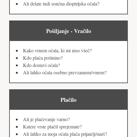
Ali delate tudi sončna dioptrijska očala?
Pošiljanje - Vračilo
Kako vrnem očala, ki mi niso všeč?
Kdo plača poštnino?
Kdo dostavi očala?
Ali lahko očala osebno prevzamem/vrnem?
Plačilo
Ali je plačevanje varno?
Katere vrste plačil sprejemate?
Ali lahko za moja očala plača prijatelj/starš?