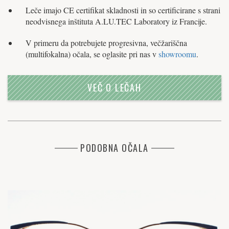
Leče imajo CE certifikat skladnosti in so certificirane s strani
neodvisnega inštituta A.LU.TEC Laboratory iz Francije.
V primeru da potrebujete progresivna, večžariščna
(multifokalna) očala, se oglasite pri nas v
showroomu
.
VEČ O LEČAH
PODOBNA OČALA