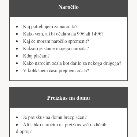
Naročilo
Kaj potrebujem za naročilo?
Kako vem, ali bi očala stala 99€ ali 149€?
Kaj če moram naročilo spremenit?
Kakšno je stanje mojega naročila?
Kdaj plačam?
Kako naročim očala kot darilo za nekoga drugega?
V kolikšnem času prejmem očala?
Preizkus na domu
Je preizkus na domu brezplačen?
Ali lahko naročim na preizkus več različnih
dioptrij?