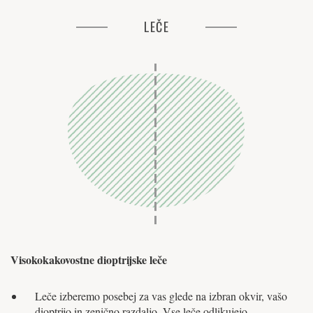
LEČE
Visokokakovostne dioptrijske leče
Leče izberemo posebej za vas glede na izbran okvir, vašo
dioptrijo in zenično razdaljo. Vse leče odlikujejo