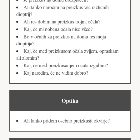
Ali lahko naročim na preizkus več različnih
dioptrij?
Ali res dobim na preizkus trojna očala?
Kaj, če mi nobena očala niso všeč?
Bo v očalih za preizkus na domu res moja
dioptrija?
Kaj, če med preizkusom očala zvijem, opraskam
ali zlomim?
Kaj, če med preizkušanjem očala izgubim?
Kaj naredim, če ne vidim dobro?
Optika
Ali lahko pridem osebno preizkusit okvirje?