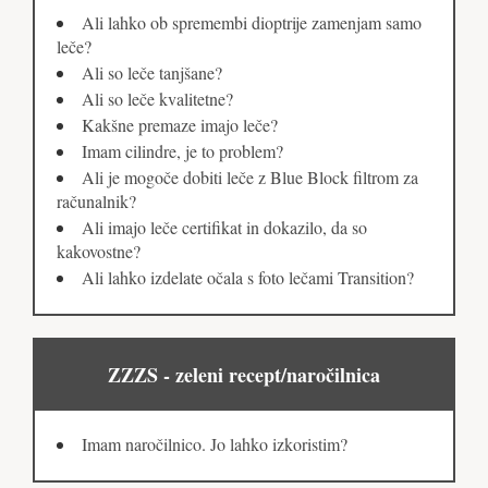
Ali lahko ob spremembi dioptrije zamenjam samo
leče?
Ali so leče tanjšane?
Ali so leče kvalitetne?
Kakšne premaze imajo leče?
Imam cilindre, je to problem?
Ali je mogoče dobiti leče z Blue Block filtrom za
računalnik?
Ali imajo leče certifikat in dokazilo, da so
kakovostne?
Ali lahko izdelate očala s foto lečami Transition?
ZZZS - zeleni recept/naročilnica
Imam naročilnico. Jo lahko izkoristim?