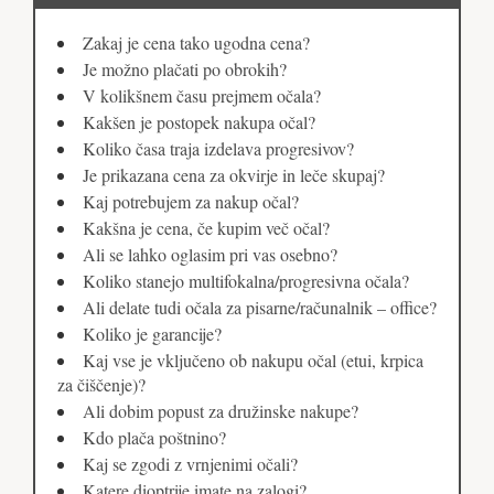
Zakaj je cena tako ugodna cena?
Je možno plačati po obrokih?
V kolikšnem času prejmem očala?
Kakšen je postopek nakupa očal?
Koliko časa traja izdelava progresivov?
Je prikazana cena za okvirje in leče skupaj?
Kaj potrebujem za nakup očal?
Kakšna je cena, če kupim več očal?
Ali se lahko oglasim pri vas osebno?
Koliko stanejo multifokalna/progresivna očala?
Ali delate tudi očala za pisarne/računalnik – office?
Koliko je garancije?
Kaj vse je vključeno ob nakupu očal (etui, krpica
za čiščenje)?
Ali dobim popust za družinske nakupe?
Kdo plača poštnino?
Kaj se zgodi z vrnjenimi očali?
Katere dioptrije imate na zalogi?