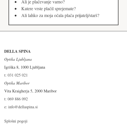
Ali je plačevanje varno?
Katere vrste plačil sprejemate?
Ali lahko za moja očala plača prijatelj/starš?
DELLA SPINA
Optika Ljubljana
Igriška 8, 1000 Ljubljana
t: 031 025 021
Optika Maribor
Vita Kraigherja 5, 2000 Maribor
t: 069 886 092
e: info@dellaspina.si
Splošni pogoji