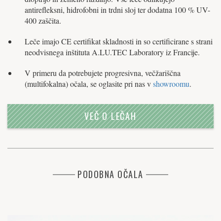
antirefleksni, hidrofobni in trdni sloj ter dodatna 100 % UV-
400 zaščita.
Leče imajo CE certifikat skladnosti in so certificirane s strani
neodvisnega inštituta A.LU.TEC Laboratory iz Francije.
V primeru da potrebujete progresivna, večžariščna
(multifokalna) očala, se oglasite pri nas v
showroomu
.
VEČ O LEČAH
PODOBNA OČALA