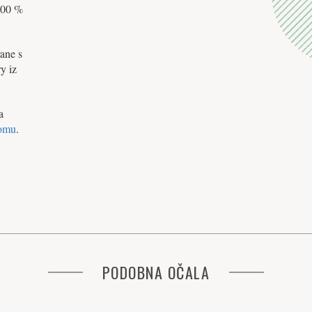
 100 %
rane s
y iz
a
omu
.
PODOBNA OČALA