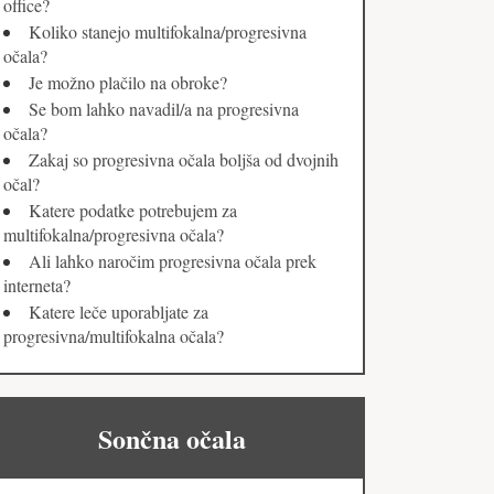
office?
Koliko stanejo multifokalna/progresivna
očala?
Je možno plačilo na obroke?
Se bom lahko navadil/a na progresivna
očala?
Zakaj so progresivna očala boljša od dvojnih
očal?
Katere podatke potrebujem za
multifokalna/progresivna očala?
Ali lahko naročim progresivna očala prek
interneta?
Katere leče uporabljate za
progresivna/multifokalna očala?
Sončna očala