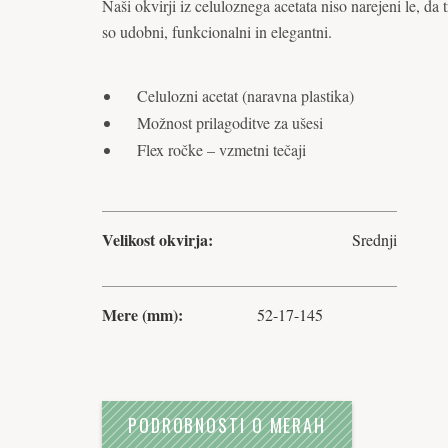
Naši okvirji iz celuloznega acetata niso narejeni le, da 
so udobni, funkcionalni in elegantni.
Celulozni acetat (naravna plastika)
Možnost prilagoditve za ušesi
Flex ročke – vzmetni tečaji
Velikost okvirja:
Srednji
Mere (mm):
52-17-145
PODROBNOSTI O MERAH