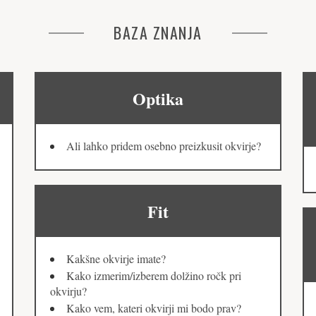
BAZA ZNANJA
Optika
Ali lahko pridem osebno preizkusit okvirje?
Fit
Kakšne okvirje imate?
Kako izmerim/izberem dolžino ročk pri
okvirju?
Kako vem, kateri okvirji mi bodo prav?