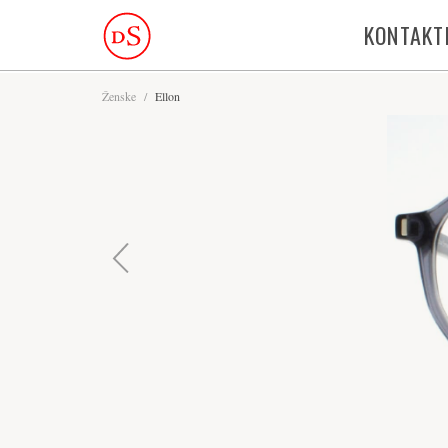
KONTAKT
Ženske
/
Ellon