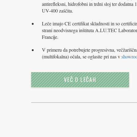
antirefleksni, hidrofobni in trdni sloj ter dodatna
UV-400 zaščita.
Leče imajo CE certifikat skladnosti in so certifici
strani neodvisnega inštituta A.LU.TEC Laborator
Francije.
V primeru da potrebujete progresivna, večžariščn
(multifokalna) očala, se oglasite pri nas v
showro
VEČ O LEČAH