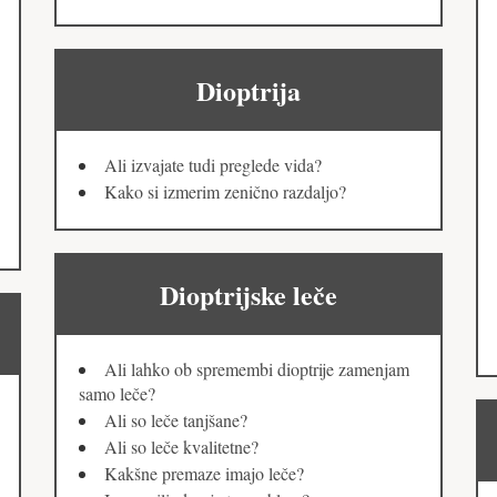
Dioptrija
Ali izvajate tudi preglede vida?
Kako si izmerim zenično razdaljo?
Dioptrijske leče
Ali lahko ob spremembi dioptrije zamenjam
samo leče?
Ali so leče tanjšane?
Ali so leče kvalitetne?
Kakšne premaze imajo leče?