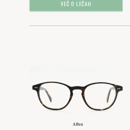
VEČ O LEČAH
Altea