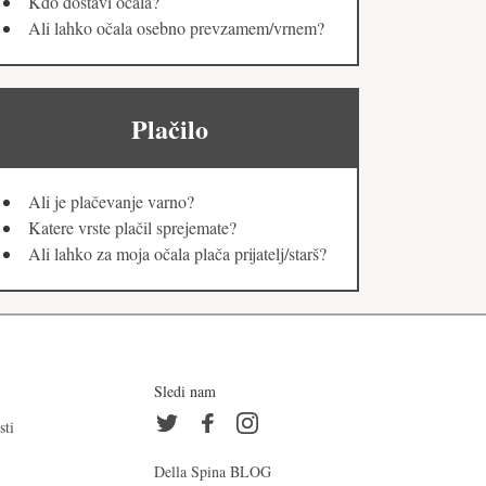
Kdo dostavi očala?
Ali lahko očala osebno prevzamem/vrnem?
Plačilo
Ali je plačevanje varno?
Katere vrste plačil sprejemate?
Ali lahko za moja očala plača prijatelj/starš?
Sledi nam
sti
Della Spina BLOG