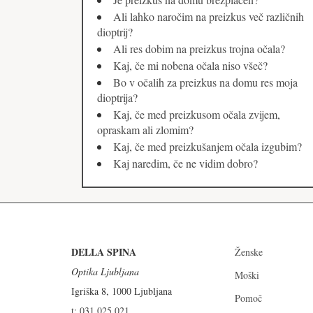
Ali lahko naročim na preizkus več različnih
dioptrij?
Ali res dobim na preizkus trojna očala?
Kaj, če mi nobena očala niso všeč?
Bo v očalih za preizkus na domu res moja
dioptrija?
Kaj, če med preizkusom očala zvijem,
opraskam ali zlomim?
Kaj, če med preizkušanjem očala izgubim?
Kaj naredim, če ne vidim dobro?
DELLA SPINA
Ženske
Optika Ljubljana
Moški
Igriška 8, 1000 Ljubljana
Pomoč
t: 031 025 021