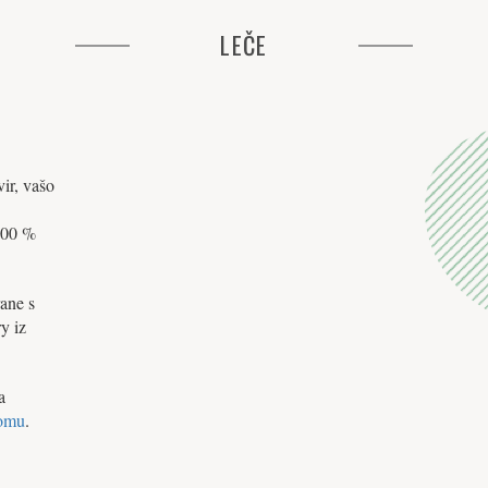
LEČE
ir, vašo
 100 %
rane s
y iz
a
omu
.