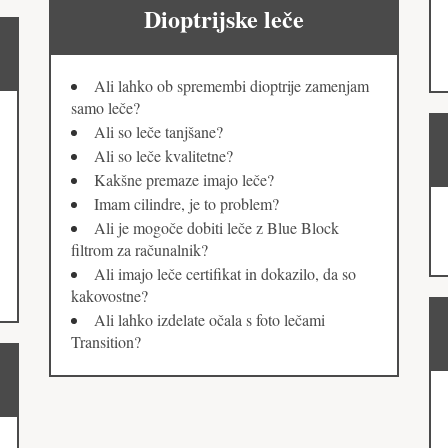
Dioptrijske leče
Ali lahko ob spremembi dioptrije zamenjam
samo leče?
Ali so leče tanjšane?
Ali so leče kvalitetne?
Kakšne premaze imajo leče?
Imam cilindre, je to problem?
Ali je mogoče dobiti leče z Blue Block
filtrom za računalnik?
Ali imajo leče certifikat in dokazilo, da so
kakovostne?
Ali lahko izdelate očala s foto lečami
Transition?