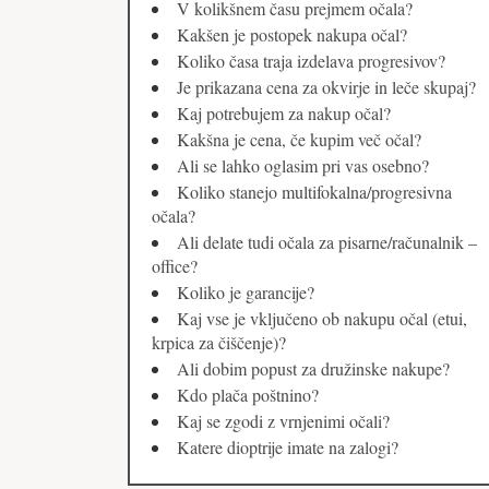
V kolikšnem času prejmem očala?
Kakšen je postopek nakupa očal?
Koliko časa traja izdelava progresivov?
Je prikazana cena za okvirje in leče skupaj?
Kaj potrebujem za nakup očal?
Kakšna je cena, če kupim več očal?
Ali se lahko oglasim pri vas osebno?
Koliko stanejo multifokalna/progresivna
očala?
Ali delate tudi očala za pisarne/računalnik –
office?
Koliko je garancije?
Kaj vse je vključeno ob nakupu očal (etui,
krpica za čiščenje)?
Ali dobim popust za družinske nakupe?
Kdo plača poštnino?
Kaj se zgodi z vrnjenimi očali?
Katere dioptrije imate na zalogi?