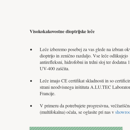
Visokokakovostne dioptrijske leče
Leče izberemo posebej za vas glede na izbran okv
dioptrijo in zenično razdaljo. Vse leče odlikujejo
antirefleksni, hidrofobni in trdni sloj ter dodatna
UV-400 zaščita.
Leče imajo CE certifikat skladnosti in so certifici
strani neodvisnega inštituta A.LU.TEC Laborator
Francije.
V primeru da potrebujete progresivna, večžariščn
(multifokalna) očala, se oglasite pri nas v
showro