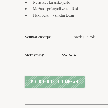
Nerjaveče kirurško jeklo
Možnost prilagoditve za ušesi
Flex ročke – vzmetni tečaji
Velikost okvirja:
Srednji, Široki
Mere (mm):
55-16-141
PODROBNOSTI O MERAH