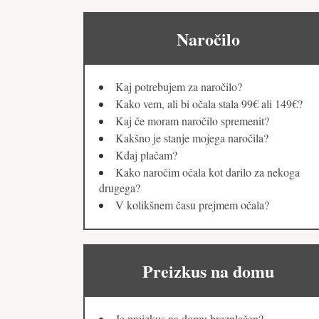
Naročilo
Kaj potrebujem za naročilo?
Kako vem, ali bi očala stala 99€ ali 149€?
Kaj če moram naročilo spremenit?
Kakšno je stanje mojega naročila?
Kdaj plačam?
Kako naročim očala kot darilo za nekoga
drugega?
V kolikšnem času prejmem očala?
Preizkus na domu
Je preizkus na domu brezplačen?