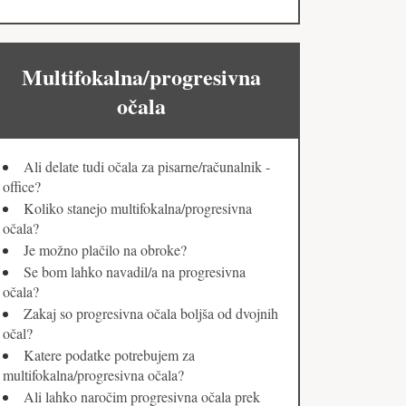
Multifokalna/progresivna
očala
Ali delate tudi očala za pisarne/računalnik -
office?
Koliko stanejo multifokalna/progresivna
očala?
Je možno plačilo na obroke?
Se bom lahko navadil/a na progresivna
očala?
Zakaj so progresivna očala boljša od dvojnih
očal?
Katere podatke potrebujem za
multifokalna/progresivna očala?
Ali lahko naročim progresivna očala prek