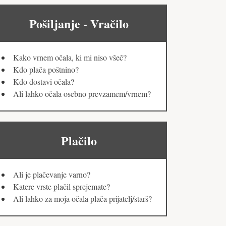
Pošiljanje - Vračilo
Kako vrnem očala, ki mi niso všeč?
Kdo plača poštnino?
Kdo dostavi očala?
Ali lahko očala osebno prevzamem/vrnem?
Plačilo
Ali je plačevanje varno?
Katere vrste plačil sprejemate?
Ali lahko za moja očala plača prijatelj/starš?