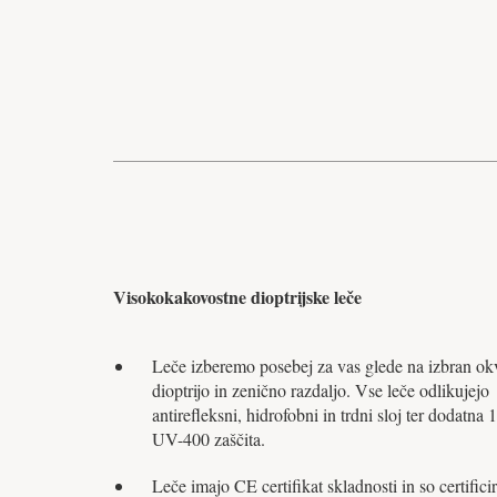
Visokokakovostne dioptrijske leče
Leče izberemo posebej za vas glede na izbran okv
dioptrijo in zenično razdaljo. Vse leče odlikujejo
antirefleksni, hidrofobni in trdni sloj ter dodatna
UV-400 zaščita.
Leče imajo CE certifikat skladnosti in so certifici