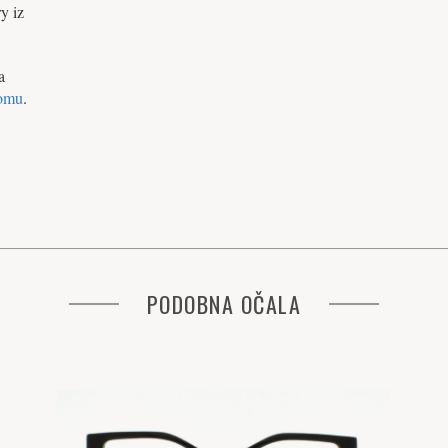
y iz
a
omu
.
PODOBNA OČALA