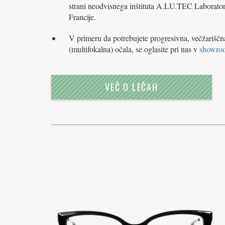
strani neodvisnega inštituta A.LU.TEC Laborator
Francije.
V primeru da potrebujete progresivna, večžariščn
(multifokalna) očala, se oglasite pri nas v
showro
VEČ O LEČAH