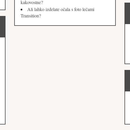
kakovostne?
Ali lahko izdelate očala s foto lečami
Transition?