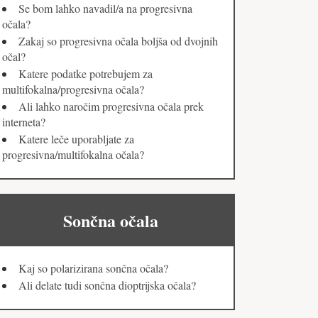
Se bom lahko navadil/a na progresivna
očala?
Zakaj so progresivna očala boljša od dvojnih
očal?
Katere podatke potrebujem za
multifokalna/progresivna očala?
Ali lahko naročim progresivna očala prek
interneta?
Katere leče uporabljate za
progresivna/multifokalna očala?
Sončna očala
Kaj so polarizirana sončna očala?
Ali delate tudi sončna dioptrijska očala?