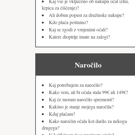
Kaj vse je vključeno ob nakupu očal (etui,
krpica za čiščenje)?
Ali dobim popust za družinske nakupe?
Kdo plača poštnino?
Kaj se zgodi z vrnjenimi očali?
Katere dioptrije imate na zalogi?
Naročilo
Kaj potrebujem za naročilo?
Kako vem, ali bi očala stala 99€ ali 149€?
Kaj če moram naročilo spremenit?
Kakšno je stanje mojega naročila?
Kdaj plačam?
Kako naročim očala kot darilo za nekoga
drugega?
V kolikšnem času prejmem očala?