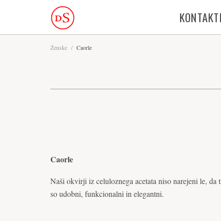
KONTAKT
Ženske
/
Caorle
Caorle
Naši okvirji iz celuloznega acetata niso narejeni le, da 
so udobni, funkcionalni in elegantni.