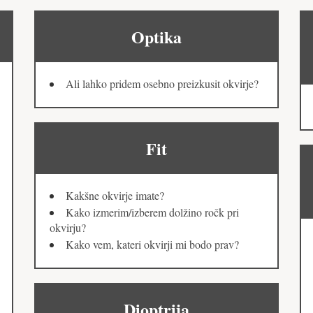
Optika
Ali lahko pridem osebno preizkusit okvirje?
Fit
Kakšne okvirje imate?
Kako izmerim/izberem dolžino ročk pri
okvirju?
Kako vem, kateri okvirji mi bodo prav?
Dioptrija