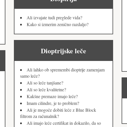
Ali izvajate tudi preglede vida?
Kako si izmerim zenično razdaljo?
Dioptrijske leče
Ali lahko ob spremembi dioptrije zamenjam
samo leče?
Ali so leče tanjšane?
Ali so leče kvalitetne?
Kakšne premaze imajo leče?
Imam cilindre, je to problem?
Ali je mogoče dobiti leče z Blue Block
filtrom za računalnik?
Ali imajo leče certifikat in dokazilo, da so