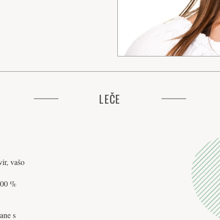
LEČE
ir, vašo
 100 %
rane s