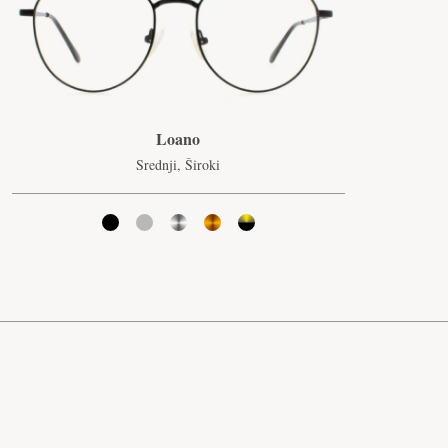
Loano
Srednji, Široki