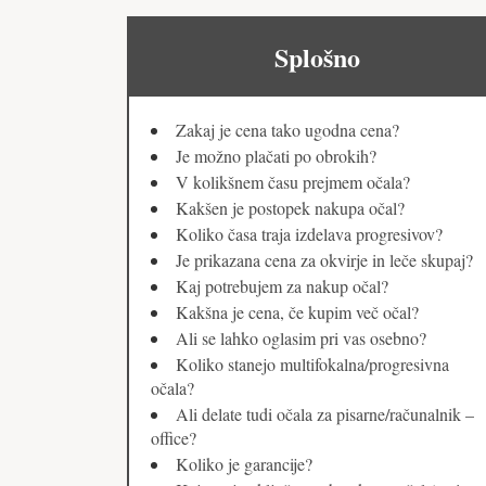
Splošno
Zakaj je cena tako ugodna cena?
Je možno plačati po obrokih?
V kolikšnem času prejmem očala?
Kakšen je postopek nakupa očal?
Koliko časa traja izdelava progresivov?
Je prikazana cena za okvirje in leče skupaj?
Kaj potrebujem za nakup očal?
Kakšna je cena, če kupim več očal?
Ali se lahko oglasim pri vas osebno?
Koliko stanejo multifokalna/progresivna
očala?
Ali delate tudi očala za pisarne/računalnik –
office?
Koliko je garancije?