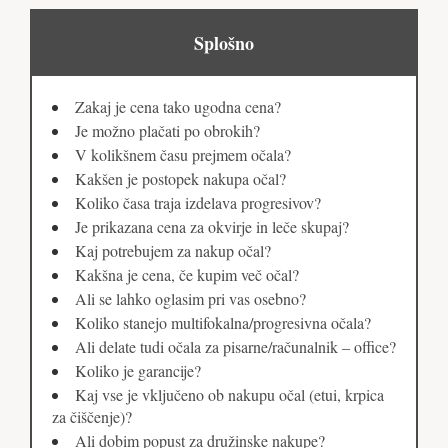
Splošno
Zakaj je cena tako ugodna cena?
Je možno plačati po obrokih?
V kolikšnem času prejmem očala?
Kakšen je postopek nakupa očal?
Koliko časa traja izdelava progresivov?
Je prikazana cena za okvirje in leče skupaj?
Kaj potrebujem za nakup očal?
Kakšna je cena, če kupim več očal?
Ali se lahko oglasim pri vas osebno?
Koliko stanejo multifokalna/progresivna očala?
Ali delate tudi očala za pisarne/računalnik – office?
Koliko je garancije?
Kaj vse je vključeno ob nakupu očal (etui, krpica
za čiščenje)?
Ali dobim popust za družinske nakupe?