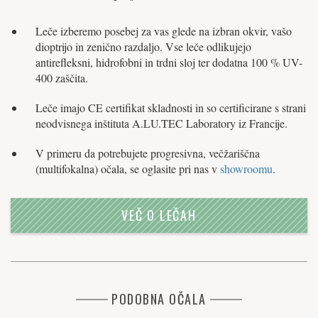
Leče izberemo posebej za vas glede na izbran okvir, vašo
dioptrijo in zenično razdaljo. Vse leče odlikujejo
antirefleksni, hidrofobni in trdni sloj ter dodatna 100 % UV-
400 zaščita.
Leče imajo CE certifikat skladnosti in so certificirane s strani
neodvisnega inštituta A.LU.TEC Laboratory iz Francije.
V primeru da potrebujete progresivna, večžariščna
(multifokalna) očala, se oglasite pri nas v
showroomu
.
VEČ O LEČAH
PODOBNA OČALA