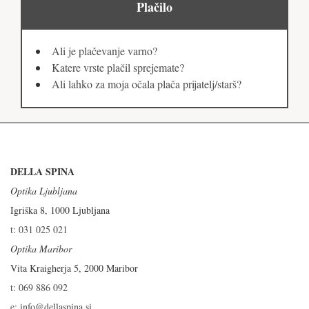
Plačilo
Ali je plačevanje varno?
Katere vrste plačil sprejemate?
Ali lahko za moja očala plača prijatelj/starš?
DELLA SPINA
Optika Ljubljana
Igriška 8, 1000 Ljubljana
t: 031 025 021
Optika Maribor
Vita Kraigherja 5, 2000 Maribor
t: 069 886 092
e: info@dellaspina.si