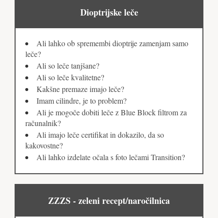
Dioptrijske leče
Ali lahko ob spremembi dioptrije zamenjam samo
leče?
Ali so leče tanjšane?
Ali so leče kvalitetne?
Kakšne premaze imajo leče?
Imam cilindre, je to problem?
Ali je mogoče dobiti leče z Blue Block filtrom za
računalnik?
Ali imajo leče certifikat in dokazilo, da so
kakovostne?
Ali lahko izdelate očala s foto lečami Transition?
ZZZS - zeleni recept/naročilnica