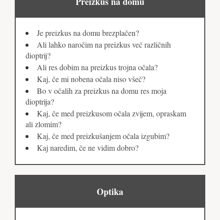
Preizkus na domu
Je preizkus na domu brezplačen?
Ali lahko naročim na preizkus več različnih
dioptrij?
Ali res dobim na preizkus trojna očala?
Kaj, če mi nobena očala niso všeč?
Bo v očalih za preizkus na domu res moja
dioptrija?
Kaj, če med preizkusom očala zvijem, opraskam
ali zlomim?
Kaj, če med preizkušanjem očala izgubim?
Kaj naredim, če ne vidim dobro?
Optika