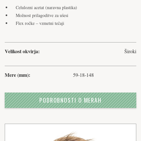
Celulozni acetat (naravna plastika)
Možnost prilagoditve za ušesi
Flex ročke – vzmetni tečaji
Velikost okvirja:
Široki
Mere (mm):
59-18-148
PODROBNOSTI O MERAH