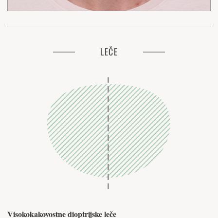
LEČE
Visokokakovostne dioptrijske leče