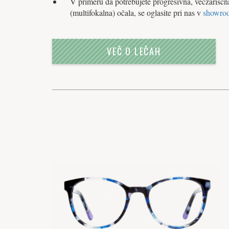
V primeru da potrebujete progresivna, večžariščn
(multifokalna) očala, se oglasite pri nas v
showro
VEČ O LEČAH