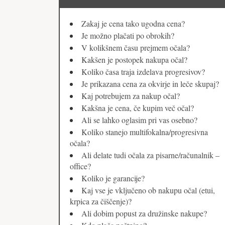
Zakaj je cena tako ugodna cena?
Je možno plačati po obrokih?
V kolikšnem času prejmem očala?
Kakšen je postopek nakupa očal?
Koliko časa traja izdelava progresivov?
Je prikazana cena za okvirje in leče skupaj?
Kaj potrebujem za nakup očal?
Kakšna je cena, če kupim več očal?
Ali se lahko oglasim pri vas osebno?
Koliko stanejo multifokalna/progresivna
očala?
Ali delate tudi očala za pisarne/računalnik –
office?
Koliko je garancije?
Kaj vse je vključeno ob nakupu očal (etui,
krpica za čiščenje)?
Ali dobim popust za družinske nakupe?