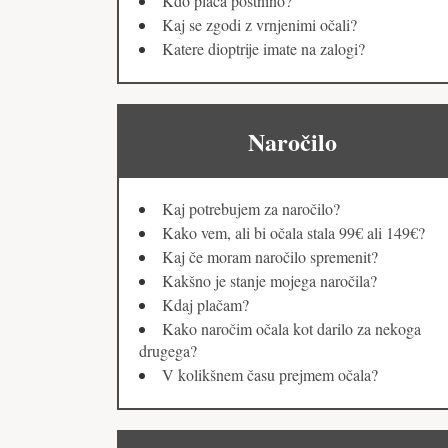
Kdo plača poštnino?
Kaj se zgodi z vrnjenimi očali?
Katere dioptrije imate na zalogi?
Naročilo
Kaj potrebujem za naročilo?
Kako vem, ali bi očala stala 99€ ali 149€?
Kaj če moram naročilo spremenit?
Kakšno je stanje mojega naročila?
Kdaj plačam?
Kako naročim očala kot darilo za nekoga
drugega?
V kolikšnem času prejmem očala?