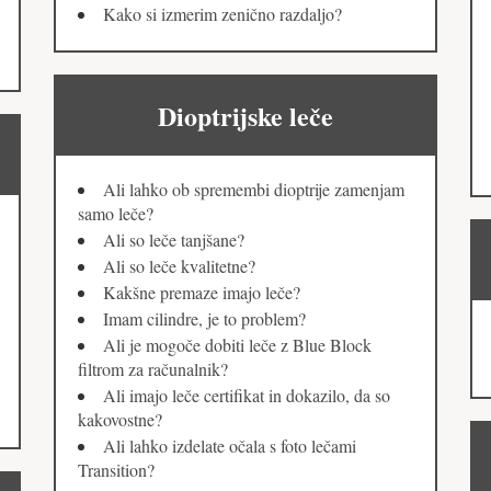
Kako si izmerim zenično razdaljo?
Dioptrijske leče
Ali lahko ob spremembi dioptrije zamenjam
samo leče?
Ali so leče tanjšane?
Ali so leče kvalitetne?
Kakšne premaze imajo leče?
Imam cilindre, je to problem?
Ali je mogoče dobiti leče z Blue Block
filtrom za računalnik?
Ali imajo leče certifikat in dokazilo, da so
kakovostne?
Ali lahko izdelate očala s foto lečami
Transition?