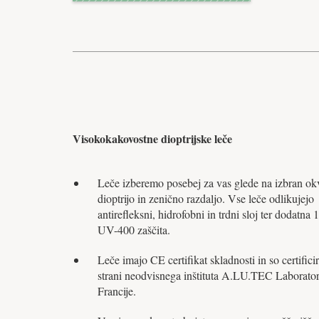
Visokokakovostne dioptrijske leče
Leče izberemo posebej za vas glede na izbran okv
dioptrijo in zenično razdaljo. Vse leče odlikujejo
antirefleksni, hidrofobni in trdni sloj ter dodatna
UV-400 zaščita.
Leče imajo CE certifikat skladnosti in so certifici
strani neodvisnega inštituta A.LU.TEC Laborator
Francije.