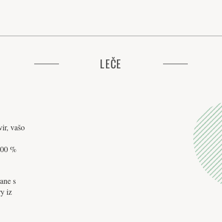
LEČE
ir, vašo
 100 %
rane s
y iz