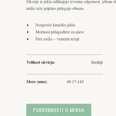
Okvirje iz jekla odlikujejo izvrstna odpornost, izbran sl
nizke teže prijetno prilegajo obrazu.
Nerjaveče kirurško jeklo
Možnost prilagoditve za ušesi
Flex ročke – vzmetni tečaji
Velikost okvirja:
Srednji
Mere (mm):
49-17-143
PODROBNOSTI O MERAH