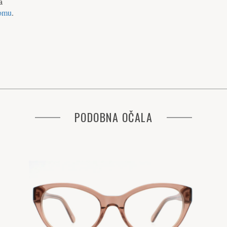
a
omu
.
PODOBNA OČALA