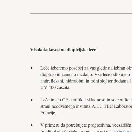
Visokokakovostne dioptrijske leče
Leče izberemo posebej za vas glede na izbran okv
dioptrijo in zenično razdaljo. Vse leče odlikujejo
antirefleksni, hidrofobni in trdni sloj ter dodatna
UV-400 zaščita.
Leče imajo CE certifikat skladnosti in so certifici
strani neodvisnega inštituta A.LU.TEC Laborator
Francije.
V primeru da potrebujete progresivna, večžariščn
(multifokalna) očala, se oglasite pri nas v
showro