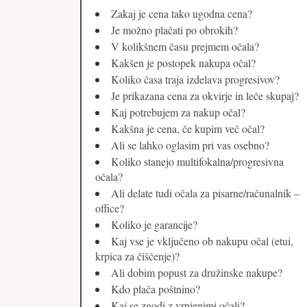
Zakaj je cena tako ugodna cena?
Je možno plačati po obrokih?
V kolikšnem času prejmem očala?
Kakšen je postopek nakupa očal?
Koliko časa traja izdelava progresivov?
Je prikazana cena za okvirje in leče skupaj?
Kaj potrebujem za nakup očal?
Kakšna je cena, če kupim več očal?
Ali se lahko oglasim pri vas osebno?
Koliko stanejo multifokalna/progresivna
očala?
Ali delate tudi očala za pisarne/računalnik –
office?
Koliko je garancije?
Kaj vse je vključeno ob nakupu očal (etui,
krpica za čiščenje)?
Ali dobim popust za družinske nakupe?
Kdo plača poštnino?
Kaj se zgodi z vrnjenimi očali?