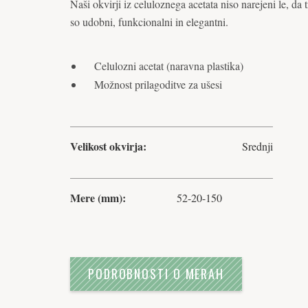
Naši okvirji iz celuloznega acetata niso narejeni le, da 
so udobni, funkcionalni in elegantni.
Celulozni acetat (naravna plastika)
Možnost prilagoditve za ušesi
Velikost okvirja:
Srednji
Mere (mm):
52-20-150
PODROBNOSTI O MERAH