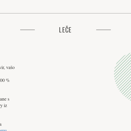
LEČE
ir, vašo
 100 %
rane s
y iz
a
omu
.