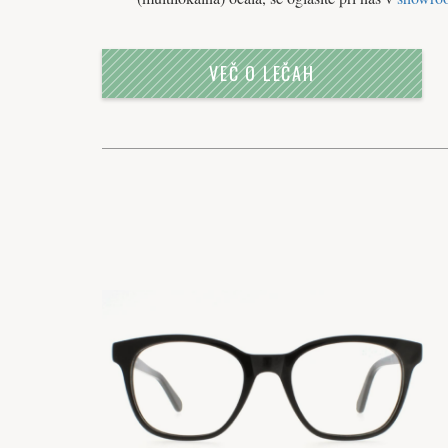
VEČ O LEČAH