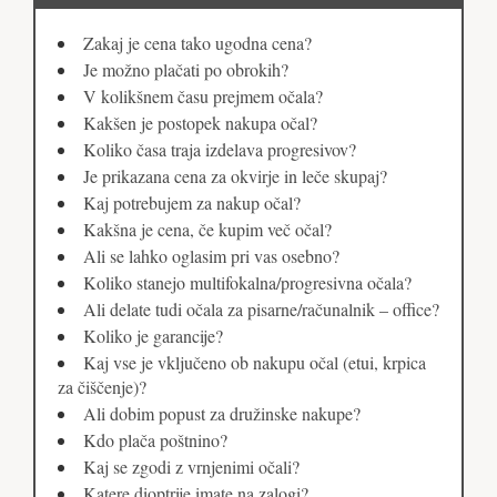
Zakaj je cena tako ugodna cena?
Je možno plačati po obrokih?
V kolikšnem času prejmem očala?
Kakšen je postopek nakupa očal?
Koliko časa traja izdelava progresivov?
Je prikazana cena za okvirje in leče skupaj?
Kaj potrebujem za nakup očal?
Kakšna je cena, če kupim več očal?
Ali se lahko oglasim pri vas osebno?
Koliko stanejo multifokalna/progresivna očala?
Ali delate tudi očala za pisarne/računalnik – office?
Koliko je garancije?
Kaj vse je vključeno ob nakupu očal (etui, krpica
za čiščenje)?
Ali dobim popust za družinske nakupe?
Kdo plača poštnino?
Kaj se zgodi z vrnjenimi očali?
Katere dioptrije imate na zalogi?