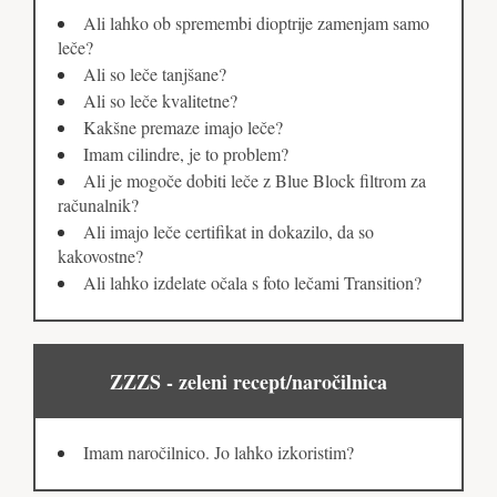
Ali lahko ob spremembi dioptrije zamenjam samo
leče?
Ali so leče tanjšane?
Ali so leče kvalitetne?
Kakšne premaze imajo leče?
Imam cilindre, je to problem?
Ali je mogoče dobiti leče z Blue Block filtrom za
računalnik?
Ali imajo leče certifikat in dokazilo, da so
kakovostne?
Ali lahko izdelate očala s foto lečami Transition?
ZZZS - zeleni recept/naročilnica
Imam naročilnico. Jo lahko izkoristim?