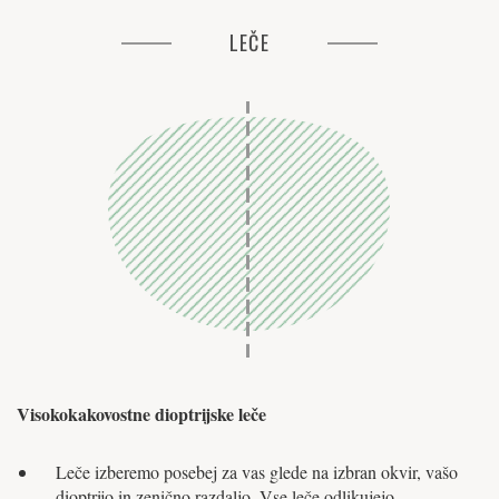
LEČE
Visokokakovostne dioptrijske leče
Leče izberemo posebej za vas glede na izbran okvir, vašo
dioptrijo in zenično razdaljo. Vse leče odlikujejo