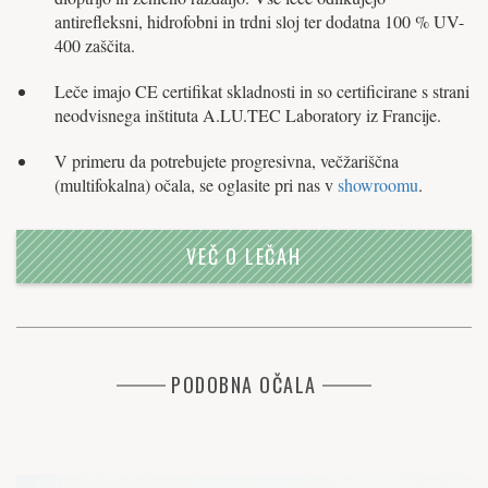
antirefleksni, hidrofobni in trdni sloj ter dodatna 100 % UV-
400 zaščita.
Leče imajo CE certifikat skladnosti in so certificirane s strani
neodvisnega inštituta A.LU.TEC Laboratory iz Francije.
V primeru da potrebujete progresivna, večžariščna
(multifokalna) očala, se oglasite pri nas v
showroomu
.
VEČ O LEČAH
PODOBNA OČALA