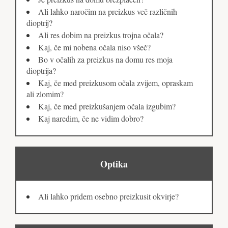
Ali lahko naročim na preizkus več različnih
dioptrij?
Ali res dobim na preizkus trojna očala?
Kaj, če mi nobena očala niso všeč?
Bo v očalih za preizkus na domu res moja
dioptrija?
Kaj, če med preizkusom očala zvijem, opraskam
ali zlomim?
Kaj, če med preizkušanjem očala izgubim?
Kaj naredim, če ne vidim dobro?
Optika
Ali lahko pridem osebno preizkusit okvirje?