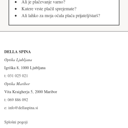
Ali je plačevanje varno?
Katere vrste plačil sprejemate?
Ali lahko za moja očala plača prijatelj/starš?
DELLA SPINA
Optika Ljubljana
Igriška 8, 1000 Ljubljana
t: 031 025 021
Optika Maribor
Vita Kraigherja 5, 2000 Maribor
t: 069 886 092
e: info@dellaspina.si
Splošni pogoji