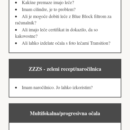
Kakšne premaze imajo leče?
Imam cilindre, je to problem?
Ali je mogoče dobiti leče z Blue Block filtrom za
računalnik?
Ali imajo leče certifikat in dokazilo, da so
kakovostne?
Ali lahko izdelate očala s foto lečami Transition?
ZZZS - zeleni recept/naročilnica
Imam naročilnico. Jo lahko izkoristim?
Multifokalna/progresivna očala