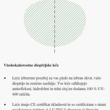
Visokokakovostne dioptrijske leče
Leče izberemo posebej za vas glede na izbran okvir, vašo
dioptrijo in zenično razdaljo. Vse leče odlikujejo
antirefleksni, hidrofobni in trdni sloj ter dodatna 100 % UV-
400 zaščita.
Leče imajo CE certifikat skladnosti in so certificirane s strani
neodvisnega inštituta A.LU.TEC Laboratory iz Francije.