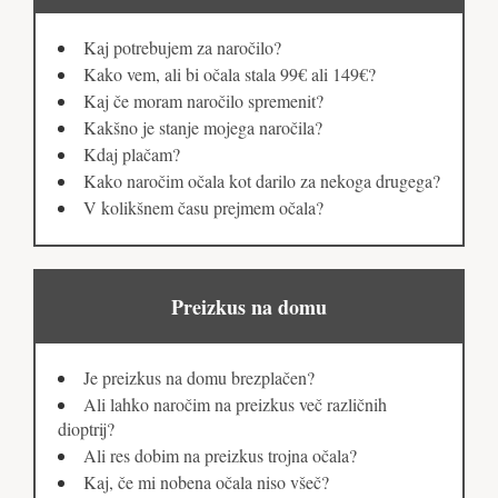
Kaj potrebujem za naročilo?
Kako vem, ali bi očala stala 99€ ali 149€?
Kaj če moram naročilo spremenit?
Kakšno je stanje mojega naročila?
Kdaj plačam?
Kako naročim očala kot darilo za nekoga drugega?
V kolikšnem času prejmem očala?
Preizkus na domu
Je preizkus na domu brezplačen?
Ali lahko naročim na preizkus več različnih
dioptrij?
Ali res dobim na preizkus trojna očala?
Kaj, če mi nobena očala niso všeč?