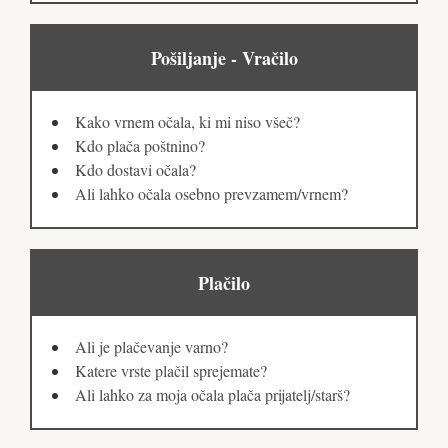
Pošiljanje - Vračilo
Kako vrnem očala, ki mi niso všeč?
Kdo plača poštnino?
Kdo dostavi očala?
Ali lahko očala osebno prevzamem/vrnem?
Plačilo
Ali je plačevanje varno?
Katere vrste plačil sprejemate?
Ali lahko za moja očala plača prijatelj/starš?