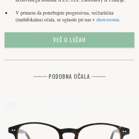
V primeru da potrebujete progresivna, večžariščna
(multifokalna) očala, se oglasite pri nas v
showroomu
.
VEČ O LEČAH
PODOBNA OČALA