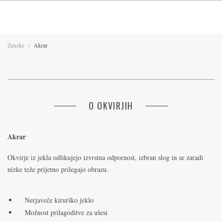
Ženske
/
Akrar
O OKVIRJIH
Akrar
Okvirje iz jekla odlikujejo izvrstna odpornost, izbran slog in se zaradi
nizke teže prijetno prilegajo obrazu.
Nerjaveče kirurško jeklo
Možnost prilagoditve za ušesi