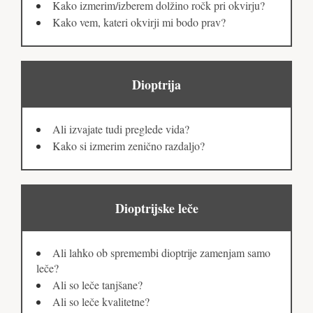
Kako izmerim/izberem dolžino ročk pri okvirju?
Kako vem, kateri okvirji mi bodo prav?
Dioptrija
Ali izvajate tudi preglede vida?
Kako si izmerim zenično razdaljo?
Dioptrijske leče
Ali lahko ob spremembi dioptrije zamenjam samo
leče?
Ali so leče tanjšane?
Ali so leče kvalitetne?