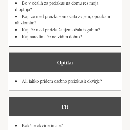
Bo v očalih za preizkus na domu res moja
dioptrija?
Kaj, če med preizkusom očala zvijem, opraskam
ali zlomim?
Kaj, če med preizkušanjem očala izgubim?
Kaj naredim, če ne vidim dobro?
Optika
Ali lahko pridem osebno preizkusit okvirje?
Fit
Kakšne okvirje imate?