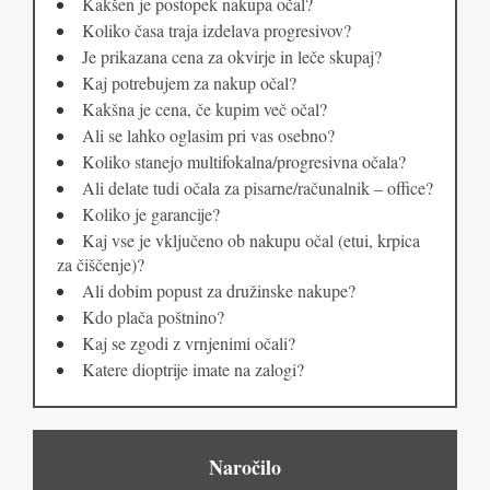
Kakšen je postopek nakupa očal?
Koliko časa traja izdelava progresivov?
Je prikazana cena za okvirje in leče skupaj?
Kaj potrebujem za nakup očal?
Kakšna je cena, če kupim več očal?
Ali se lahko oglasim pri vas osebno?
Koliko stanejo multifokalna/progresivna očala?
Ali delate tudi očala za pisarne/računalnik – office?
Koliko je garancije?
Kaj vse je vključeno ob nakupu očal (etui, krpica
za čiščenje)?
Ali dobim popust za družinske nakupe?
Kdo plača poštnino?
Kaj se zgodi z vrnjenimi očali?
Katere dioptrije imate na zalogi?
Naročilo