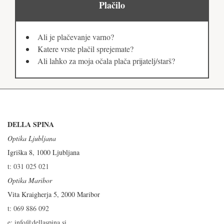
Plačilo
Ali je plačevanje varno?
Katere vrste plačil sprejemate?
Ali lahko za moja očala plača prijatelj/starš?
DELLA SPINA
Optika Ljubljana
Igriška 8, 1000 Ljubljana
t: 031 025 021
Optika Maribor
Vita Kraigherja 5, 2000 Maribor
t: 069 886 092
e: info@dellaspina.si