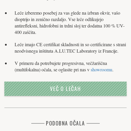
Leče izberemo posebej za vas glede na izbran okvir, vašo
dioptrijo in zenično razdaljo. Vse leče odlikujejo
antirefleksni, hidrofobni in trdni sloj ter dodatna 100 % UV-
400 zaščita.
Leče imajo CE certifikat skladnosti in so certificirane s strani
neodvisnega inštituta A.LU.TEC Laboratory iz Francije.
V primeru da potrebujete progresivna, večžariščna
(multifokalna) očala, se oglasite pri nas v
showroomu
.
VEČ O LEČAH
PODOBNA OČALA