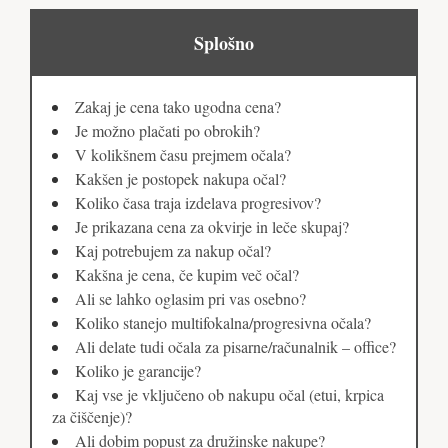
Splošno
Zakaj je cena tako ugodna cena?
Je možno plačati po obrokih?
V kolikšnem času prejmem očala?
Kakšen je postopek nakupa očal?
Koliko časa traja izdelava progresivov?
Je prikazana cena za okvirje in leče skupaj?
Kaj potrebujem za nakup očal?
Kakšna je cena, če kupim več očal?
Ali se lahko oglasim pri vas osebno?
Koliko stanejo multifokalna/progresivna očala?
Ali delate tudi očala za pisarne/računalnik – office?
Koliko je garancije?
Kaj vse je vključeno ob nakupu očal (etui, krpica
za čiščenje)?
Ali dobim popust za družinske nakupe?