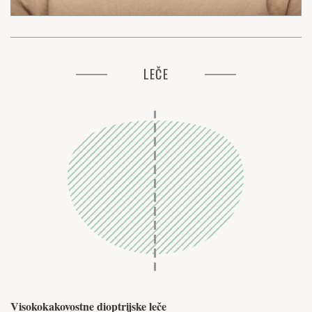
LEČE
Visokokakovostne dioptrijske leče