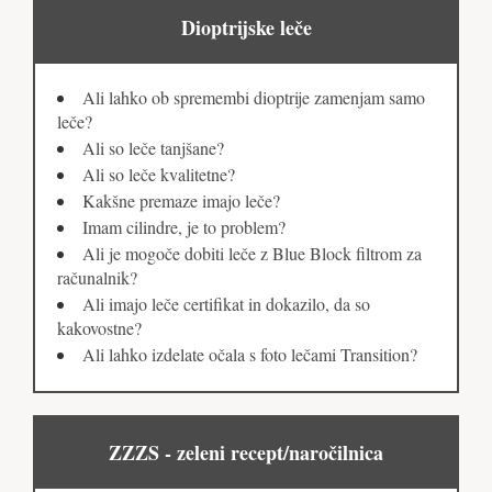
Dioptrijske leče
Ali lahko ob spremembi dioptrije zamenjam samo
leče?
Ali so leče tanjšane?
Ali so leče kvalitetne?
Kakšne premaze imajo leče?
Imam cilindre, je to problem?
Ali je mogoče dobiti leče z Blue Block filtrom za
računalnik?
Ali imajo leče certifikat in dokazilo, da so
kakovostne?
Ali lahko izdelate očala s foto lečami Transition?
ZZZS - zeleni recept/naročilnica