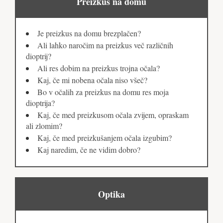
Preizkus na domu
Je preizkus na domu brezplačen?
Ali lahko naročim na preizkus več različnih
dioptrij?
Ali res dobim na preizkus trojna očala?
Kaj, če mi nobena očala niso všeč?
Bo v očalih za preizkus na domu res moja
dioptrija?
Kaj, če med preizkusom očala zvijem, opraskam
ali zlomim?
Kaj, če med preizkušanjem očala izgubim?
Kaj naredim, če ne vidim dobro?
Optika