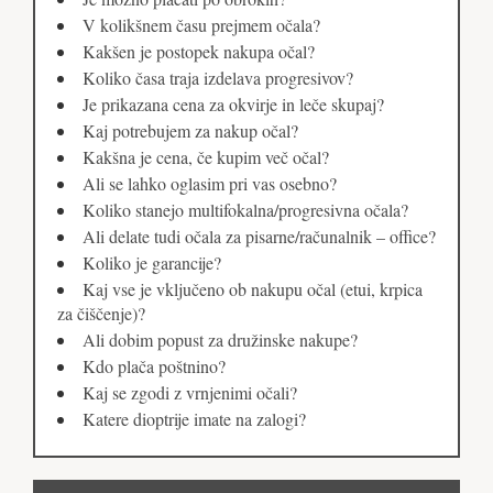
V kolikšnem času prejmem očala?
Kakšen je postopek nakupa očal?
Koliko časa traja izdelava progresivov?
Je prikazana cena za okvirje in leče skupaj?
Kaj potrebujem za nakup očal?
Kakšna je cena, če kupim več očal?
Ali se lahko oglasim pri vas osebno?
Koliko stanejo multifokalna/progresivna očala?
Ali delate tudi očala za pisarne/računalnik – office?
Koliko je garancije?
Kaj vse je vključeno ob nakupu očal (etui, krpica
za čiščenje)?
Ali dobim popust za družinske nakupe?
Kdo plača poštnino?
Kaj se zgodi z vrnjenimi očali?
Katere dioptrije imate na zalogi?