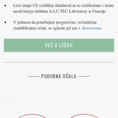
Leče imajo CE certifikat skladnosti in so certificirane s strani
neodvisnega inštituta A.LU.TEC Laboratory iz Francije.
V primeru da potrebujete progresivna, večžariščna
(multifokalna) očala, se oglasite pri nas v
showroomu
.
VEČ O LEČAH
PODOBNA OČALA