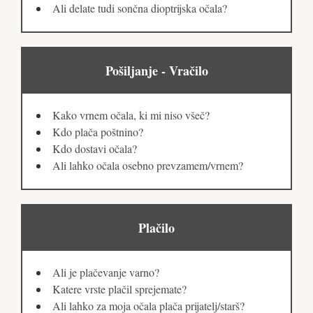
Ali delate tudi sončna dioptrijska očala?
Pošiljanje - Vračilo
Kako vrnem očala, ki mi niso všeč?
Kdo plača poštnino?
Kdo dostavi očala?
Ali lahko očala osebno prevzamem/vrnem?
Plačilo
Ali je plačevanje varno?
Katere vrste plačil sprejemate?
Ali lahko za moja očala plača prijatelj/starš?