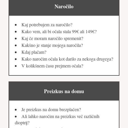
Naročilo
Kaj potrebujem za naročilo?
Kako vem, ali bi očala stala 99€ ali 149€?
Kaj če moram naročilo spremenit?
Kakšno je stanje mojega naročila?
Kdaj plačam?
Kako naročim očala kot darilo za nekoga drugega?
V kolikšnem času prejmem očala?
Preizkus na domu
Je preizkus na domu brezplačen?
Ali lahko naročim na preizkus več različnih
dioptrij?