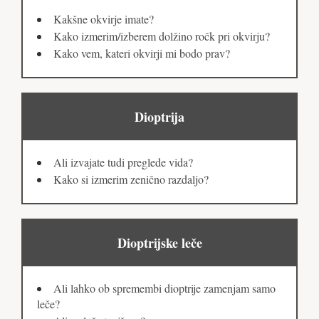
Kakšne okvirje imate?
Kako izmerim/izberem dolžino ročk pri okvirju?
Kako vem, kateri okvirji mi bodo prav?
Dioptrija
Ali izvajate tudi preglede vida?
Kako si izmerim zenično razdaljo?
Dioptrijske leče
Ali lahko ob spremembi dioptrije zamenjam samo
leče?