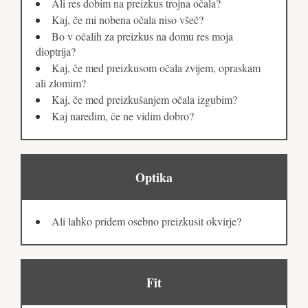
Ali res dobim na preizkus trojna očala?
Kaj, če mi nobena očala niso všeč?
Bo v očalih za preizkus na domu res moja
dioptrija?
Kaj, če med preizkusom očala zvijem, opraskam
ali zlomim?
Kaj, če med preizkušanjem očala izgubim?
Kaj naredim, če ne vidim dobro?
Optika
Ali lahko pridem osebno preizkusit okvirje?
Fit